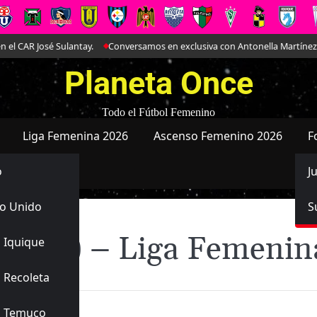
 José Sulantay.
Conversamos en exclusiva con Antonella Martínez: La joya
Planeta Once
Todo el Fútbol Femenino
Liga Femenina 2026
Ascenso Femenino 2026
F
o
J
o Unido
S
 (2025) – Liga Femenin
 Iquique
 Recoleta
s Temuco