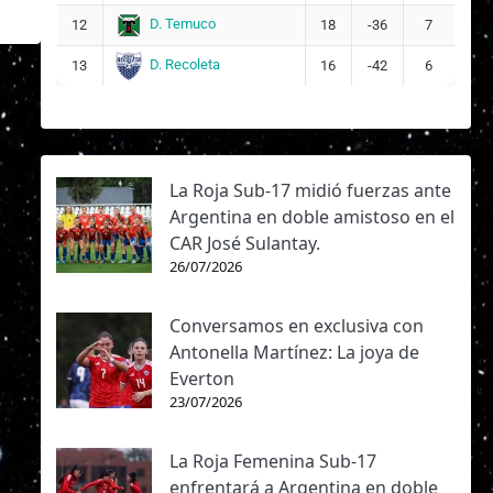
D. Temuco
12
18
-36
7
D. Recoleta
13
16
-42
6
La Roja Sub-17 midió fuerzas ante
Argentina en doble amistoso en el
CAR José Sulantay.
26/07/2026
Conversamos en exclusiva con
Antonella Martínez: La joya de
Everton
23/07/2026
La Roja Femenina Sub-17
enfrentará a Argentina en doble