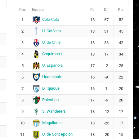
Pos
Equipo
PJ
Dif
Pts
Colo-Colo
1
18
67
52
U. Católica
2
18
31
45
U. de Chile
3
18
36
42
Coquimbo U.
4
18
17
34
U. Española
5
17
-2
25
Huachipato
6
16
-9
22
D. Iquique
7
16
1
20
Palestino
8
17
-6
20
S. Wanderers
9
18
-12
17
Magallanes
10
18
-25
17
U. de Concepción
11
18
-20
15