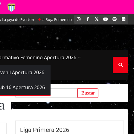
INSTAGRAM
FACEBOOK
X
YOUTUBE
SPOTIFY
FLI
 de Everton
La Roja Femenina Sub-17 enfrentará a Argentina en doble am
ormativo Femenino Apertura 2026
uvenil Apertura 2026
ub 16 Apertura 2026
Buscar:
a
Liga Primera 2026