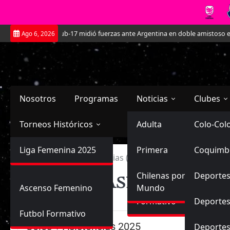
Saltar
La Roja Sub-17 midió fuerzas ante Argentina en doble amistoso en el CAR
Ago 6, 2026
al
contenido
Nosotros
Programas
Noticias
Clubes
Torneos Históricos
Selección Chilena
Adulta
Primera
Colo-Col
Primera División
Liga Femenina 2025
Sub-20
Futbol Nacional
Primera
Coquimb
Ascenso
Inicio
Goles + Asistencias (2025) – Liga Femenina
Femenina
Goles + Asistencias
Sub-17
Ascenso
Futbol Internacional
Chilenas por el
Deportes
Ascenso Femenino
Mundo
Formativo
Deportes
Futbol Formativo
Goles + Asistencias 2025
Deporte