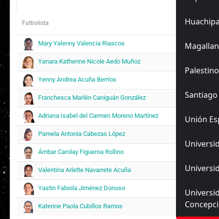
Huachip
Futbolista
Mary Yalenny Valencia Riascos
Magallan
Yanara Katherine Nicole Aedo Muñoz
Palestino
Yenny Andrea Acuña Berríos
Santiago
Franchesca Marlén Caniguán González
Adriana Isabel del Carmen Moreno Martínez
Unión Es
Pamela Antonia Cabezas López
Universid
Ámbar Carolay Figueroa Rollino
Universid
Valentina Arlette Navarrete Acuña
Yastin Fabiola Jiménez Donoso
Universi
Concepc
Katerine Paola Cubillos Ramos