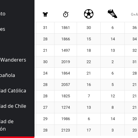
ato
Equipo
G+A
31
1861
30
6
36
es
28
1866
15
14
34
21
1497
18
13
32
 Wanderers
30
2019
22
2
31
24
1864
21
6
28
pañola
28
2057
16
5
21
ad Católica
28
1825
7
12
21
ad de Chile
27
1274
13
8
21
29
1986
6
14
20
dad de
ión
28
2123
17
3
20