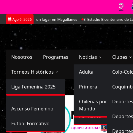
Saltar
e ha ido ganando un lugar en Magallanes
El Estadio Bicentenario de La F
Ago 6, 2026
al
contenido
Nosotros
Programas
Noticias
Clubes
Torneos Históricos
Selección Chilena
Adulta
Primera
Colo-Col
Primera División
Liga Femenina 2025
Sub-20
Futbol Nacional
Primera
Coquimb
Ascenso
Femenina
Sub-17
Ascenso
Futbol Internacional
Chilenas por el
Deportes
Ascenso Femenino
Mundo
Mary Yalenn
Formativo
Deportes
Futbol Formativo
Colo-Colo
EQUIPO ACTUAL:
Deporte