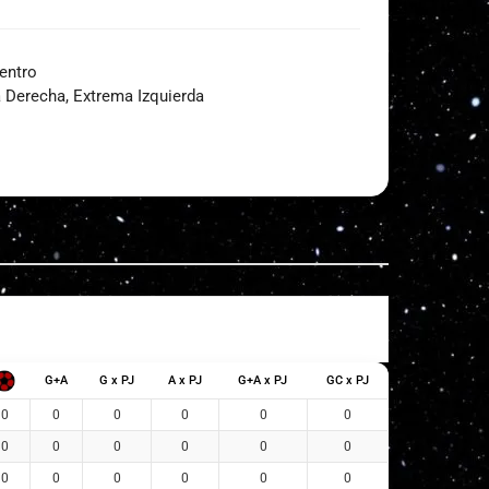
entro
 Derecha, Extrema Izquierda
G+A
G x PJ
A x PJ
G+A x PJ
GC x PJ
0
0
0
0
0
0
0
0
0
0
0
0
0
0
0
0
0
0