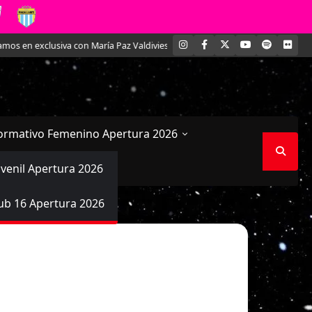
INSTAGRAM
FACEBOOK
X
YOUTUBE
SPOTIFY
FLI
en exclusiva con María Paz Valdivieso, la joven defensa acerera
Comenzar
ormativo Femenino Apertura 2026
uvenil Apertura 2026
ub 16 Apertura 2026