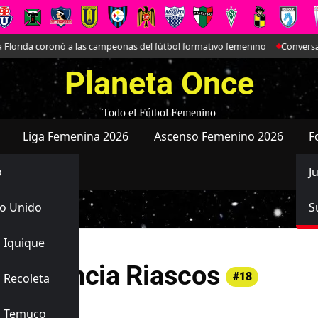
lorida coronó a las campeonas del fútbol formativo femenino
Conversamos 
Planeta Once
Todo el Fútbol Femenino
Liga Femenina 2026
Ascenso Femenino 2026
F
o
J
o Unido
S
 Iquique
y Valencia Riascos
#18
 Recoleta
s Temuco