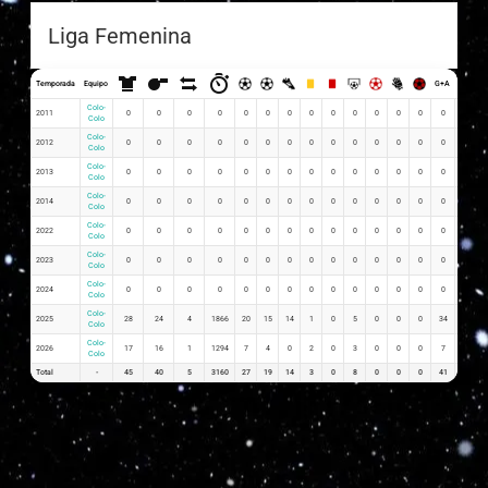
Liga Femenina
Temporada
Equipo
G+A
G x PJ
Colo-
2011
0
0
0
0
0
0
0
0
0
0
0
0
0
0
0
Colo
Colo-
2012
0
0
0
0
0
0
0
0
0
0
0
0
0
0
0
Colo
Colo-
2013
0
0
0
0
0
0
0
0
0
0
0
0
0
0
0
Colo
Colo-
2014
0
0
0
0
0
0
0
0
0
0
0
0
0
0
0
Colo
Colo-
2022
0
0
0
0
0
0
0
0
0
0
0
0
0
0
0
Colo
Colo-
2023
0
0
0
0
0
0
0
0
0
0
0
0
0
0
0
Colo
Colo-
2024
0
0
0
0
0
0
0
0
0
0
0
0
0
0
0
Colo
Colo-
2025
28
24
4
1866
20
15
14
1
0
5
0
0
0
34
0.71
Colo
Colo-
2026
17
16
1
1294
7
4
0
2
0
3
0
0
0
7
0.41
Colo
Total
-
45
40
5
3160
27
19
14
3
0
8
0
0
0
41
1.12