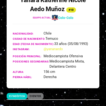
Yanara Katherine Nicole
Aedo Muñoz
#10
Colo-Colo
EQUIPO ACTUAL:
Chile
NACIONALIDAD:
Temuco
CIUDAD DE NACIMIENTO:
33 años (05/08/1993)
EDAD (FECHA DE NACIMIENTO):
@yanaraedo
INSTAGRAM:
Mediocampista Ofensiva
POSICIÓN PRINCIPAL:
Mediocampista Mixta,
POSICIONES SECUNDARIAS:
Delantera Centro
156 cm
ALTURA:
Derecha
PIERNA HÁBIL:
ESTADÍSTICA
EVENTOS