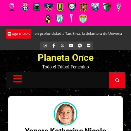
Saltar
Conociendo en profundidad a Tais Silva, la delantera de Universidad Católica
Ago 8, 2026
al
contenido
INSTAGRAM
FACEBOOK
X
YOUTUBE
SPOTIFY
FLICKR
Planeta Once
Todo el Fútbol Femenino