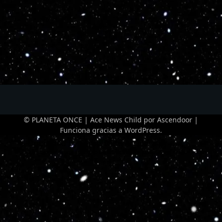
© PLANETA ONCE | Ace News Child por
Ascendoor
|
Funciona gracias a
WordPress
.
Optimized by Seraphinite Accelerator
Turns on site high speed to be attractive for people and search engines.