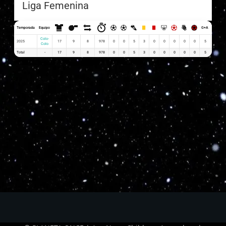
Liga Femenina
Temporada
Equipo
G+A
G x PJ
Colo-
2025
17
9
8
978
0
0
5
3
0
0
0
0
0
5
0.00
Colo
Total
-
17
9
8
978
0
0
5
3
0
0
0
0
0
5
0