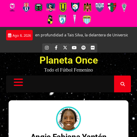
Saltar
Conociendo en profundidad a Tais Silva, la delantera de Universidad Católic
Ago 8, 2026
al
contenido
INSTAGRAM
FACEBOOK
X
YOUTUBE
SPOTIFY
FLICKR
Planeta Once
Todo el Fútbol Femenino