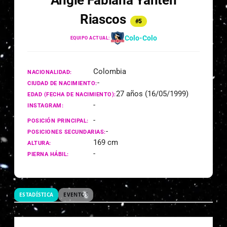
Angie Fabiana Yantén
Riascos
#5
Colo-Colo
EQUIPO ACTUAL:
Colombia
NACIONALIDAD:
-
CIUDAD DE NACIMIENTO:
27 años (16/05/1999)
EDAD (FECHA DE NACIMIENTO):
-
INSTAGRAM:
-
POSICIÓN PRINCIPAL:
-
POSICIONES SECUNDARIAS:
169 cm
ALTURA:
-
PIERNA HÁBIL:
ESTADÍSTICA
EVENTOS