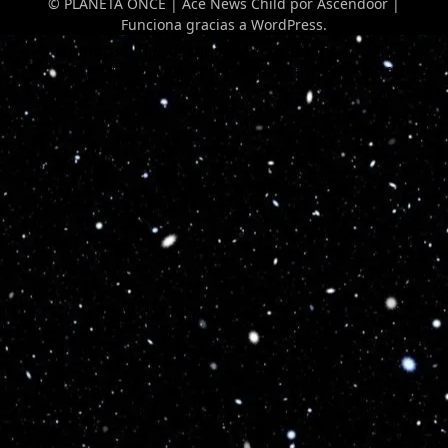
© PLANETA ONCE | Ace News Child por
Ascendoor
|
Funciona gracias a
WordPress
.
Optimized by Seraphinite Accelerator
Turns on site high speed to be attractive for people and search engines.