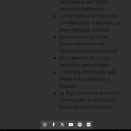
campeonas del fútbol
formativo femenino
Conversamos en exclusiva
con María Paz Valdivieso, la
joven defensa acerera
Comenzaron las fases
finales del torneo de
Apertura Juvenil Femenino
Dura derrota de la roja
femenina ante Ecuador
Conoce la nómina de Luis
Mena para enfrentar a
Ecuador
La Roja Femenina define su
clasificación en el Estadio
Nacional este 5 de junio
INSTAGRAM
FACEBOOK
X
YOUTUBE
SPOTIFY
FLICKR