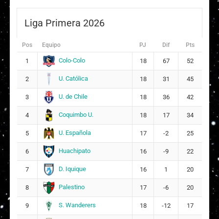
Anaís Almendra Cifuentes San Juan
Liga Primera 2026
15
3
Pos
Equipo
PJ
Dif
Pts
Titulares
Colo-Colo
1
18
67
52
Rosario Francisca María Balmaceda Holley
17
25
U. Católica
2
18
31
45
U. de Chile
3
18
36
42
Mary Yalenny Valencia Riascos
18
Coquimbo U.
4
18
17
34
Suplentes
U. Española
5
17
-2
25
Isabelle Marie Kadzban Mahoney
20
Huachipato
6
16
-9
22
Bernardita Muriel Hernández Quintanilla
24
D. Iquique
7
ARQUERA
16
1
20
Anaís Alexandra Álvarez Portilla
Palestino
8
17
-6
20
25
17
S. Wanderers
9
18
-12
17
Titulares