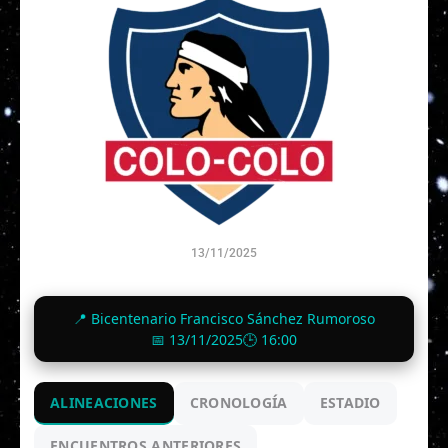
13/11/2025
0
-
1
📍 Bicentenario Francisco Sánchez Rumoroso
Finalizado
📅 13/11/2025
🕒 16:00
ALINEACIONES
CRONOLOGÍA
ESTADIO
ENCUENTROS ANTERIORES