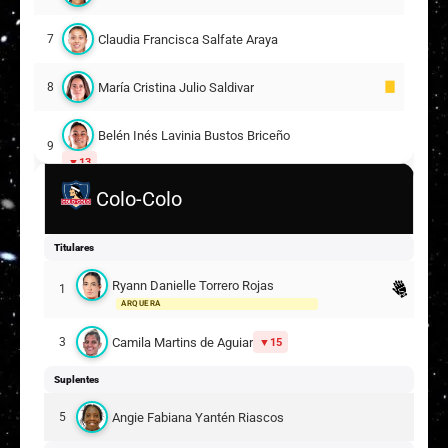
Claudia Francisca Salfate Araya
7
María Cristina Julio Saldivar
8
Belén Inés Lavinia Bustos Briceño
9
13
Colo-Colo
1
Adriana Isabel del Carmen Moreno Martínez
0
Titulares
Natsumy Sahomy Millones Bugueño
1
1
Ryann Danielle Torrero Rojas
3
1
ARQUERA
1
Darlyng Estephania Segura González
2
Camila Martins de Aguiar
3
15
ARQUERA
Suplentes
Suplentes
1
Antonia Belén López Olivares
9
Angie Fabiana Yantén Riascos
5
3