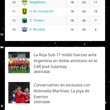
Magallanes
10
18
-25
17
Dahiana Monserrat Bogarín Giménez
26
U. de Concepción
11
18
-20
15
Isidora Victoria Olave Araneda
27
9
D. Temuco
12
18
-36
7
D. Recoleta
13
16
-42
6
DT:
Tatiele Silveira
La Roja Sub-17 midió fuerzas ante
Argentina en doble amistoso en el
CAR José Sulantay.
26/07/2026
Conversamos en exclusiva con
Antonella Martínez: La joya de
Everton
23/07/2026