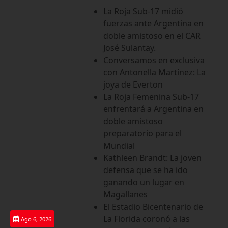
Saltar
La Roja Sub-17 midió
al
fuerzas ante Argentina en
contenido
doble amistoso en el CAR
José Sulantay.
Conversamos en exclusiva
con Antonella Martínez: La
joya de Everton
La Roja Femenina Sub-17
enfrentará a Argentina en
doble amistoso
preparatorio para el
Mundial
Kathleen Brandt: La joven
defensa que se ha ido
ganando un lugar en
Magallanes
El Estadio Bicentenario de
La Florida coronó a las
Ago 6, 2026