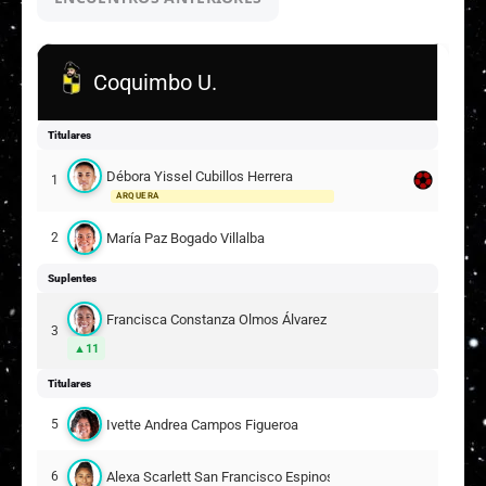
Coquimbo U.
Titulares
Débora Yissel Cubillos Herrera
1
ARQUERA
María Paz Bogado Villalba
2
Suplentes
Francisca Constanza Olmos Álvarez
3
11
Titulares
Ivette Andrea Campos Figueroa
5
Alexa Scarlett San Francisco Espinosa
6