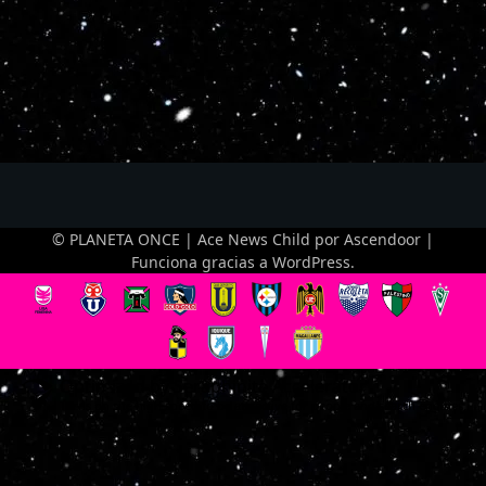
© PLANETA ONCE | Ace News Child por
Ascendoor
|
Funciona gracias a
WordPress
.
Optimized by Seraphinite Accelerator
Turns on site high speed to be attractive for people and search engines.