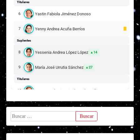
1
Titulares
Delfina Mariana Beccacece
5
Yastin Fabiola Jiménez Donoso
6
1
Ashley Dayana López Guerra
6
Yenny Andrea Acuña Berríos
7
Titulares
Suplentes
1
Carol Virginia Ardiles González
7
Yessenia Andrea López López
8
14
1
Javiera Andrea Blanco Meneses
9
María José Urrutia Sánchez
9
27
Suplentes
Titulares
2
Antonella Anahís Rivera Ibacache
7
Yanara Katherine Nicole Aedo Muñoz
10
2
Francisca Alejandra Seura Díaz
Ángela Corina Clavijo Silva
13
9
Buscar:
DT:
Ignacio González
Javiera Matilde Grez Valenzuela
14
8
Suplentes