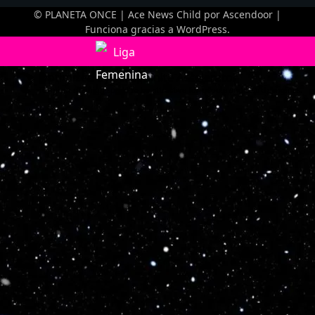
© PLANETA ONCE | Ace News Child por
Ascendoor
|
Funciona gracias a
WordPress
.
Optimized by Seraphinite Accelerator
Turns on site high speed to be attractive for people and search engines.