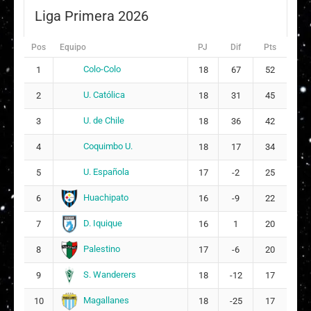
2
Nayleen Alessandra Guzmán Navarro
Liga Primera 2026
3
ARQUERA
Geraldine Muriel Salazar Lagos
Pos
5
Equipo
PJ
Dif
Pts
Colo-Colo
1
18
67
52
Khishna Millarey Contreras Cantero
8
U. Católica
2
18
31
45
15
U. de Chile
3
18
36
42
Jhoagny Anyelin Contreras Chacón
9
Coquimbo U.
4
18
17
34
11
U. Española
5
17
-2
25
Milka Belén de Montserrat Sepúlveda Casich
1
3
19
Huachipato
6
16
-9
22
1
D. Iquique
7
16
1
20
Francisca Javiera Castillo Clare
2
4
Palestino
8
17
-6
20
2
Guiliana Mordini
3
0
S. Wanderers
9
18
-12
17
DT:
Claudio Quintiliani
Magallanes
10
18
-25
17