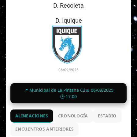
D. Recoleta
D. Iquique
06/09/2025
1
-
3
📍 Municipal de La Pintana C2
📅 06/09/2025
Finalizado
🕒 17:00
ALINEACIONES
CRONOLOGÍA
ESTADIO
ENCUENTROS ANTERIORES