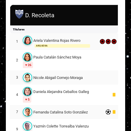
D. Recoleta
Titulares
Ariela Valentina Rojas Rivero
1
ARQUERA
Paula Catalán Sánchez Moya
2
26
Nicole Abigail Cornejo Moraga
3
Daniela Alejandra Ceballos Gallegos
4
5
Fernanda Catalina Soto González
7
Yazmín Colette Torrealba Valenzuela
9