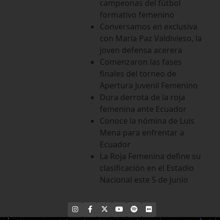
campeonas del fútbol
formativo femenino
Conversamos en exclusiva
con María Paz Valdivieso, la
joven defensa acerera
Comenzaron las fases
finales del torneo de
Apertura Juvenil Femenino
Dura derrota de la roja
femenina ante Ecuador
Conoce la nómina de Luis
Mena para enfrentar a
Ecuador
La Roja Femenina define su
clasificación en el Estadio
Nacional este 5 de junio
INSTAGRAM
FACEBOOK
X
YOUTUBE
SPOTIFY
FLICKR