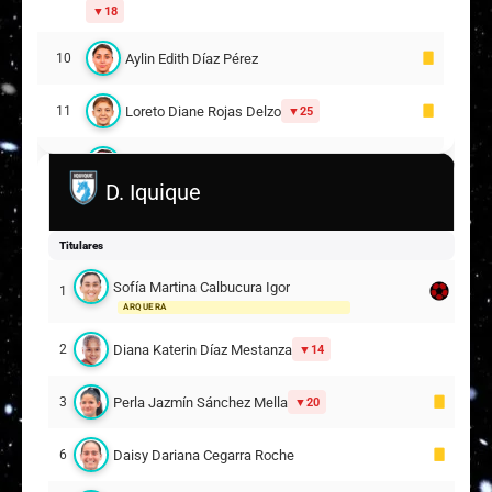
18
Aylin Edith Díaz Pérez
10
Loreto Diane Rojas Delzo
11
25
Claudia Alejandra Maturana Vega
15
D. Iquique
Daniela Francisca Muñoz Miranda
16
Titulares
8
Sofía Martina Calbucura Igor
1
Escarlet Constanza Ampuero Castañeda
19
ARQUERA
Suplentes
Diana Katerin Díaz Mestanza
2
14
Sofía Amapola Araneda Unquen
31
ARQUERA
Perla Jazmín Sánchez Mella
3
20
Naomi Denise Saenz Sánchez
5
Daisy Dariana Cegarra Roche
6
4