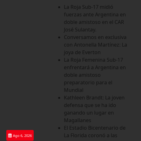
Saltar
La Roja Sub-17 midió
al
fuerzas ante Argentina en
contenido
doble amistoso en el CAR
José Sulantay.
Conversamos en exclusiva
con Antonella Martínez: La
joya de Everton
La Roja Femenina Sub-17
enfrentará a Argentina en
doble amistoso
preparatorio para el
Mundial
Kathleen Brandt: La joven
defensa que se ha ido
ganando un lugar en
Magallanes
El Estadio Bicentenario de
La Florida coronó a las
Ago 6, 2026