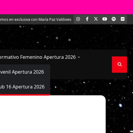
INSTAGRAM
FACEBOOK
X
YOUTUBE
SPOTIFY
FLI
en exclusiva con María Paz Valdivieso, la joven defensa acerera
Comenzar
ormativo Femenino Apertura 2026
uvenil Apertura 2026
ub 16 Apertura 2026