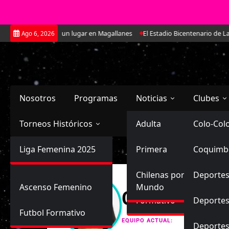
Saltar
e ha ido ganando un lugar en Magallanes
El Estadio Bicentenario de La F
Ago 6, 2026
al
contenido
Nosotros
Programas
Noticias
Clubes
Torneos Históricos
Selección Chilena
Adulta
Primera
Colo-Col
Primera División
Liga Femenina 2025
Sub-20
Futbol Nacional
Primera
Coquimb
Ascenso
Femenina
Sub-17
Ascenso
Futbol Internacional
Chilenas por el
Deportes
Ascenso Femenino
Mundo
Constanza 
Formativo
Deportes
Futbol Formativo
Unión Esp
EQUIPO ACTUAL:
Deporte