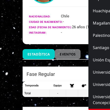
Huachip
Chile
NACIONALIDAD:
-
CIUDAD DE NACIMIENTO:
Magallan
26 años (19/03/2000)
EDAD (FECHA DE NACIMIENTO):
-
INSTAGRAM:
Palestino
Santiago
ESTADÍSTICA
EVENTOS
Unión Es
Universid
Fase Regular
Universid
Temporada
Equipo
Total
-
Universi
Concepc