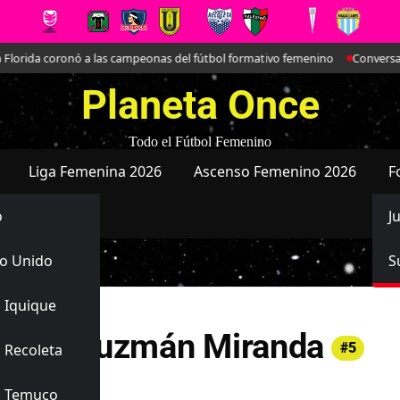
lorida coronó a las campeonas del fútbol formativo femenino
Conversamos 
Planeta Once
Todo el Fútbol Femenino
Liga Femenina 2026
Ascenso Femenino 2026
F
o
J
o Unido
S
 Iquique
Belén Guzmán Miranda
#5
 Recoleta
añola
s Temuco