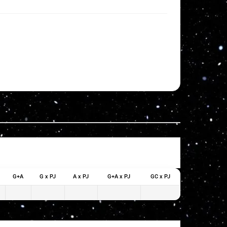
G+A
G x PJ
A x PJ
G+A x PJ
GC x PJ