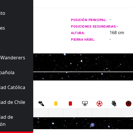
ato
-
POSICIÓN PRINCIPAL:
-
es
POSICIONES SECUNDARIAS:
168 cm
ALTURA:
-
PIERNA HÁBIL:
 Wanderers
pañola
ad Católica
ad de Chile
dad de
ión