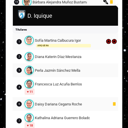
Bárbara Alejandra Muñoz Bustamante
15
D. Iquique
Daniela Andrea Pardo Moreno
16
Heidi Müller
29
Titulares
Sofía Martina Calbucura Igor
Suplentes
1
ARQUERA
María Fernanda Zúñiga Cifuentes
1
Diana Katerin Díaz Mestanza
ARQUERA
2
Constanza Belén Guzmán Miranda
5
Perla Jazmín Sánchez Mella
3
Javiera Nicole Merino Rivera
8
Francesca Luz Acuña Berríos
4
11
Yamila Antonella Pérez Cordero
11
Daisy Dariana Cegarra Roche
6
Fernanda Antonia Guerrero Atenas
13
Kathalina Adriana Guerrero Bolados
7
Betsabé Yanelly Osorio Malil
9
22
18