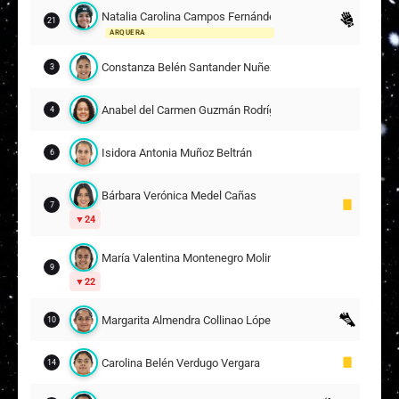
Natalia Carolina Campos Fernández
21
ARQUERA
Constanza Belén Santander Nuñez
3
Anabel del Carmen Guzmán Rodríguez
4
Isidora Antonia Muñoz Beltrán
6
Bárbara Verónica Medel Cañas
7
24
María Valentina Montenegro Molina
9
22
Margarita Almendra Collinao López
10
Carolina Belén Verdugo Vergara
14