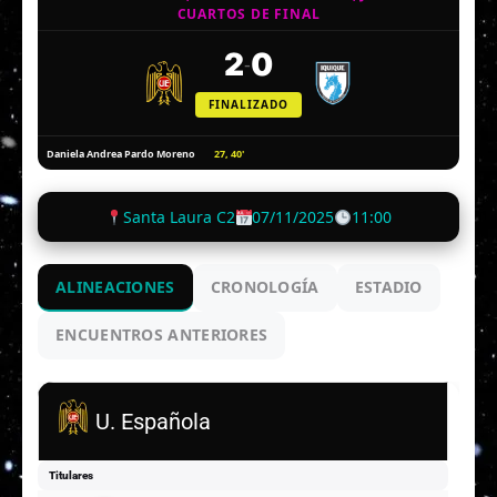
CUARTOS DE FINAL
2
0
-
FINALIZADO
27, 40'
Daniela Andrea Pardo Moreno
Santa Laura C2
07/11/2025
11:00
ALINEACIONES
CRONOLOGÍA
ESTADIO
ENCUENTROS ANTERIORES
U. Española
Titulares