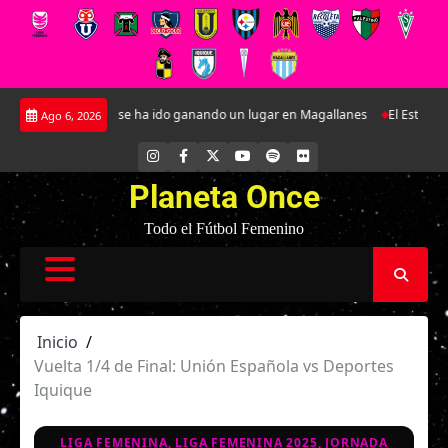
Saltar
n defensa que se ha ido ganando un lugar en Magallanes
El Estadio Bicent
Ago 6, 2026
al
contenido
INSTAGRAM
FACEBOOK
X
YOUTUBE
SPOTIFY
FLICKR
Planeta Once
Todo el Fútbol Femenino
Inicio
Vuelta 1/4 de Final: Unión Española vs Deportes
Iquique
LIGA FEMENINA, LIGA FEMENINA 2025, JORNADA