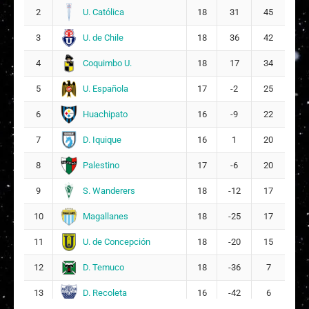
Valentina Constanza Fuentes Morales
11
U. Católica
2
18
31
45
4
U. de Chile
3
18
36
42
Francisca Javiera Castillo Clare
14
Coquimbo U.
4
18
17
34
Eliana Isabel Olaya Morales
29
17
U. Española
5
17
-2
25
Huachipato
6
16
-9
22
Melissa Andrea Espina Esquivel
18
7
D. Iquique
7
16
1
20
Yessenia Estefani Huenteo Cheuqueman
Palestino
8
17
-6
20
19
15
S. Wanderers
9
18
-12
17
DT:
Claudio Quintiliani
Magallanes
10
18
-25
17
U. de Concepción
11
18
-20
15
D. Temuco
12
18
-36
7
D. Recoleta
13
16
-42
6