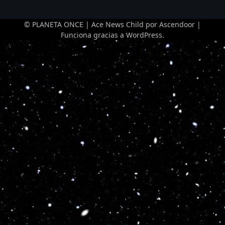
© PLANETA ONCE | Ace News Child por
Ascendoor
|
Funciona gracias a
WordPress
.
Optimized by Seraphinite Accelerator
Turns on site high speed to be attractive for people and search engines.