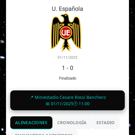
U. Española
01/11/2025
1
-
0
Finalizado
📍 Miniestadio Cesare Rossi Banchero
📅 01/11/2025
🕒 11:00
ALINEACIONES
CRONOLOGÍA
ESTADIO