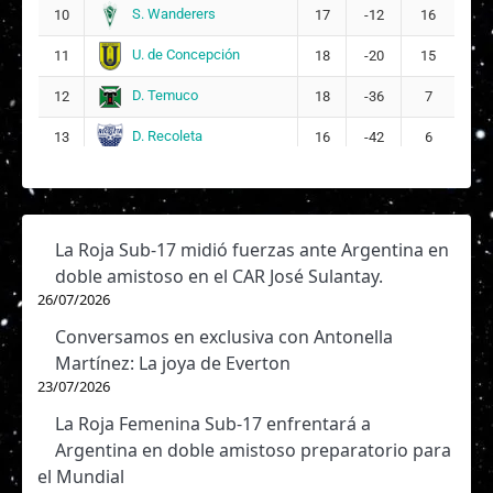
S. Wanderers
10
17
-12
16
U. de Concepción
11
18
-20
15
D. Temuco
12
18
-36
7
D. Recoleta
13
16
-42
6
La Roja Sub-17 midió fuerzas ante Argentina en
doble amistoso en el CAR José Sulantay.
26/07/2026
Conversamos en exclusiva con Antonella
Martínez: La joya de Everton
23/07/2026
La Roja Femenina Sub-17 enfrentará a
Argentina en doble amistoso preparatorio para
el Mundial