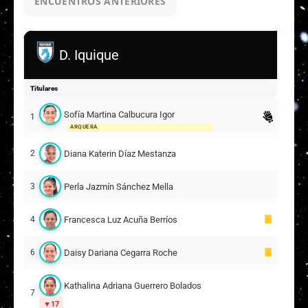
ENCUENTROS ANTERIORES
D. Iquique
Titulares
Sofía Martina Calbucura Igor
1
ARQUERA
Diana Katerin Díaz Mestanza
2
Perla Jazmín Sánchez Mella
3
Francesca Luz Acuña Berríos
4
Daisy Dariana Cegarra Roche
6
Kathalina Adriana Guerrero Bolados
7
17