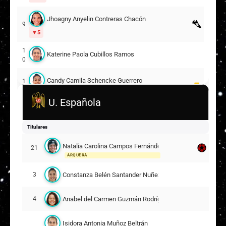
Jhoagny Anyelin Contreras Chacón
9
5
1
Katerine Paola Cubillos Ramos
0
Candy Camila Schencke Guerrero
1
5
18
U. Española
2
Guiliana Mordini
0
Titulares
2
Melany Janett Letelier Toledo
11
Natalia Carolina Campos Fernández
9
21
ARQUERA
Suplentes
Constanza Belén Santander Nuñez
3
2
Nayleen Alessandra Guzmán Navarro
3
ARQUERA
Anabel del Carmen Guzmán Rodríguez
4
Geraldine Muriel Salazar Lagos
5
9
Isidora Antonia Muñoz Beltrán