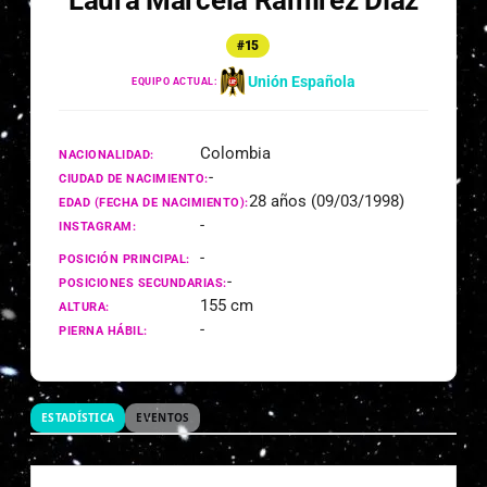
Laura Marcela Ramírez Díaz
#15
Unión Española
EQUIPO ACTUAL:
Colombia
NACIONALIDAD:
-
CIUDAD DE NACIMIENTO:
28 años (09/03/1998)
EDAD (FECHA DE NACIMIENTO):
-
INSTAGRAM:
-
POSICIÓN PRINCIPAL:
-
POSICIONES SECUNDARIAS:
155 cm
ALTURA:
-
PIERNA HÁBIL:
ESTADÍSTICA
EVENTOS