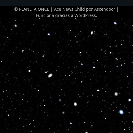
© PLANETA ONCE | Ace News Child por
Ascendoor
|
Funciona gracias a
WordPress
.
Optimized by Seraphinite Accelerator
Turns on site high speed to be attractive for people and search engines.