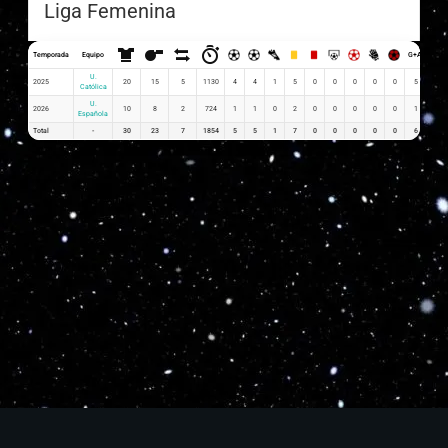
Liga Femenina
Temporada
Equipo
G+A
G x P
U.
2025
20
15
5
1130
4
4
1
5
0
0
0
0
0
5
0.20
Católica
U.
2026
10
8
2
724
1
1
0
2
0
0
0
0
0
1
0.10
Española
Total
-
30
23
7
1854
5
5
1
7
0
0
0
0
0
6
0.3