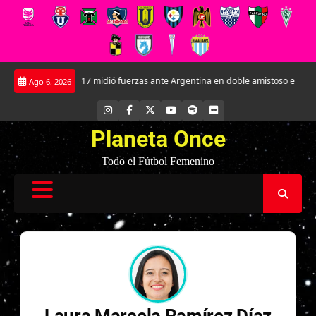
Saltar
La Roja Sub-17 midió fuerzas ante Argentina en doble amistoso en el CAR Jo
Ago 6, 2026
al
contenido
INSTAGRAM
FACEBOOK
X
YOUTUBE
SPOTIFY
FLICKR
Planeta Once
Todo el Fútbol Femenino