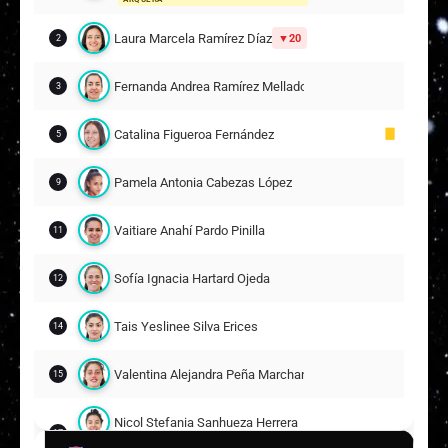
Laura Marcela Ramírez Díaz
20
2
Fernanda Andrea Ramírez Mellado
3
Catalina Figueroa Fernández
5
Pamela Antonia Cabezas López
9
Vaitiare Anahí Pardo Pinilla
11
Sofía Ignacia Hartard Ojeda
12
Tais Yeslinee Silva Erices
14
Valentina Alejandra Peña Marchant
15
Nicol Stefania Sanhueza Herrera
17