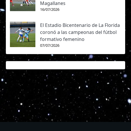
Magallanes
16/07/2026
El Estadio Bicentenario de La Florida
coronó a las campeonas del fútbol
formativo femenino
07/07/2026