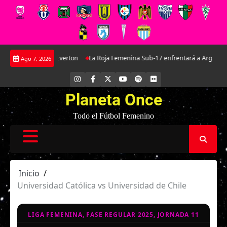
Saltar
: La joya de Everton
La Roja Femenina Sub-17 enfrentará a Argentina en do
Ago 7, 2026
al
contenido
INSTAGRAM
FACEBOOK
X
YOUTUBE
SPOTIFY
FLICKR
Planeta Once
Todo el Fútbol Femenino
Inicio
Universidad Católica vs Universidad de Chile
LIGA FEMENINA, FASE REGULAR 2025, JORNADA 11