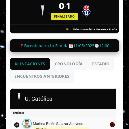
0
1
-
FINALIZADO
68'
Valentina Arlette Navarrete Acuña
Bicentenario La Florida
11/05/2025
12:00
ALINEACIONES
CRONOLOGÍA
ESTADIO
ENCUENTROS ANTERIORES
U. Católica
Titulares
Martina Belén Salazar Acevedo
25
ARQUERA