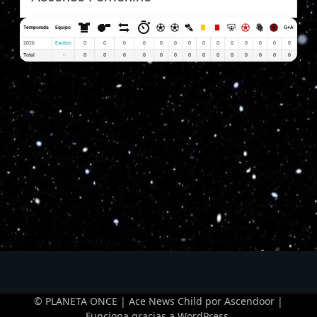
Temporada
Equipo
G+A
G x PJ
2026
Everton
0
0
0
0
0
0
0
0
0
0
0
0
0
0
0
Total
-
0
0
0
0
0
0
0
0
0
0
0
0
0
0
0
© PLANETA ONCE | Ace News Child por
Ascendoor
|
Funciona gracias a
WordPress
.