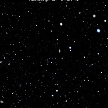
Optimized by Seraphinite Accelerator
Turns on site high speed to be attractive for people and search engines.