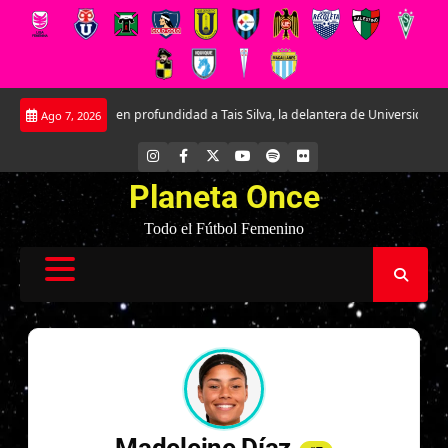
Saltar
nociendo en profundidad a Tais Silva, la delantera de Universidad Católica.
Ago 7, 2026
al
contenido
INSTAGRAM
FACEBOOK
X
YOUTUBE
SPOTIFY
FLICKR
Planeta Once
Todo el Fútbol Femenino