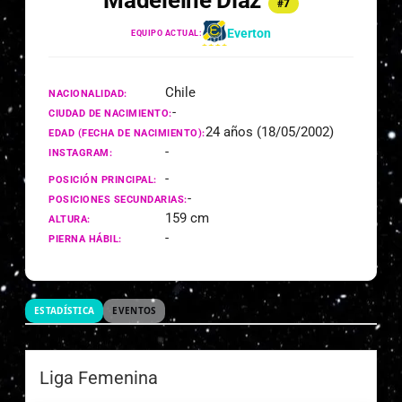
Madeleine Díaz
#7
Everton
EQUIPO ACTUAL:
Chile
NACIONALIDAD:
-
CIUDAD DE NACIMIENTO:
24 años (18/05/2002)
EDAD (FECHA DE NACIMIENTO):
-
INSTAGRAM:
-
POSICIÓN PRINCIPAL:
-
POSICIONES SECUNDARIAS:
159 cm
ALTURA:
-
PIERNA HÁBIL:
ESTADÍSTICA
EVENTOS
Liga Femenina