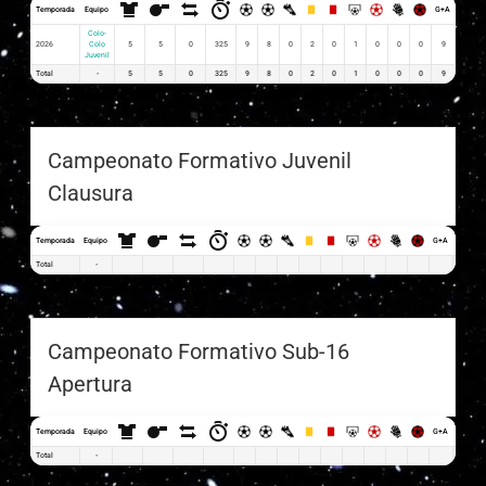
Temporada
Equipo
G+A
G x PJ
Colo-
2026
Colo
5
5
0
325
9
8
0
2
0
1
0
0
0
9
1.80
Juvenil
Total
-
5
5
0
325
9
8
0
2
0
1
0
0
0
9
1.8
Campeonato Formativo Juvenil
Clausura
Temporada
Equipo
G+A
G x PJ
Total
-
Campeonato Formativo Sub-16
Apertura
Temporada
Equipo
G+A
G x PJ
Total
-