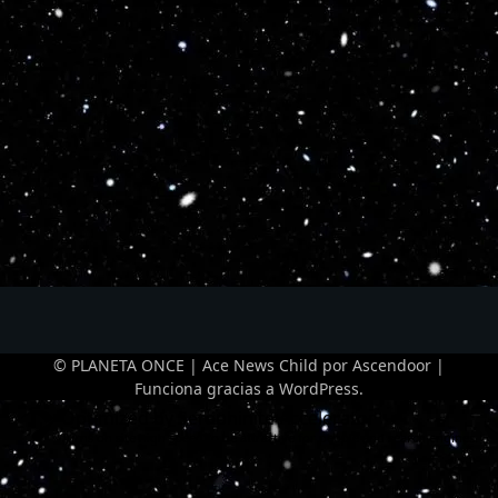
© PLANETA ONCE | Ace News Child por
Ascendoor
|
Funciona gracias a
WordPress
.
Optimized by Seraphinite Accelerator
Turns on site high speed to be attractive for people and search engines.