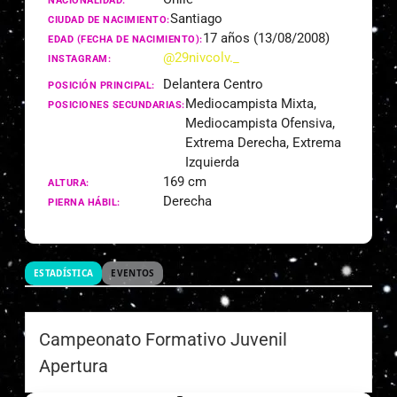
NACIONALIDAD:
Santiago
CIUDAD DE NACIMIENTO:
17 años (13/08/2008)
EDAD (FECHA DE NACIMIENTO):
@29nivcolv._
INSTAGRAM:
Delantera Centro
POSICIÓN PRINCIPAL:
Mediocampista Mixta,
POSICIONES SECUNDARIAS:
Mediocampista Ofensiva,
Extrema Derecha, Extrema
Izquierda
169 cm
ALTURA:
Derecha
PIERNA HÁBIL:
ESTADÍSTICA
EVENTOS
Campeonato Formativo Juvenil
Apertura