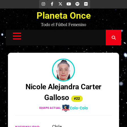
Saltar
INSTAGRAM
FACEBOOK
X
YOUTUBE
SPOTIFY
FLICKR
al
Planeta Once
contenido
Todo el Fútbol Femenino
Nicole Alejandra Carter
Galloso
#22
Colo-Colo
EQUIPO ACTUAL:
Chile