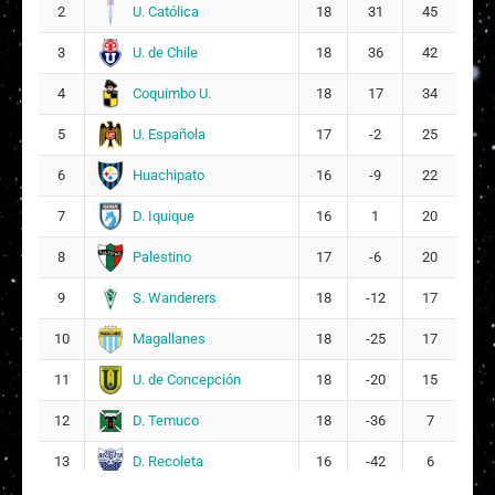
U. Católica
2
18
31
45
Anaís Almendra Cifuentes San Juan
15
U. de Chile
3
18
36
42
3
Coquimbo U.
4
18
17
34
Geraldine Solange Mardones Velásquez
19
17
U. Española
5
17
-2
25
Huachipato
6
16
-9
22
Nicole Alejandra Carter Galloso
22
20
D. Iquique
7
16
1
20
Anaís Alexandra Álvarez Portilla
Palestino
8
17
-6
20
25
S. Wanderers
9
18
-12
17
Magallanes
10
18
-25
17
U. de Concepción
11
18
-20
15
D. Temuco
12
18
-36
7
D. Recoleta
13
16
-42
6