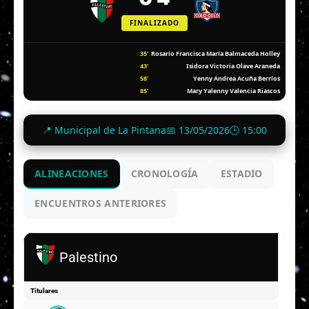
FINALIZADO
35'
Rosario Francisca María Balmaceda Holley
43'
Isidora Victoria Olave Araneda
58'
Yenny Andrea Acuña Berríos
85'
Mary Yalenny Valencia Riascos
📍 Municipal de La Pintana
📅 13/05/2026
🕒 15:00
ALINEACIONES
CRONOLOGÍA
ESTADIO
ENCUENTROS ANTERIORES
Palestino
Titulares