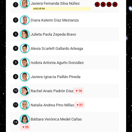
Javiera Fernanda Silva Núñez
1
ARQUERA
Diana Katerin Díaz Mestanza
2
Julieta Paola Zepeda Bravo
3
Alexia Scarlett Gallardo Arteaga
4
Isidora Antonia Agurto González
6
Javiera Ignacia Paillán Pineda
8
Rachel Anaís Padrón Díaz
16
10
Natalia Andrea Pino Millas
21
11
Bárbara Verónica Medel Cañas
14
25