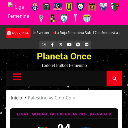
Saltar
nez: La joya de Everton
La Roja Femenina Sub-17 enfrentará a Argentina en
Ago 7, 2026
al
contenido
INSTAGRAM
FACEBOOK
X
YOUTUBE
SPOTIFY
FLICKR
Planeta Once
Todo el Fútbol Femenino
Inicio
Palestino vs Colo-Colo
LIGA FEMENINA, FASE REGULAR 2026, JORNADA 8
0
4
-