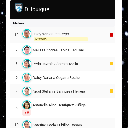
D. Iquique
Titulares
Jaidy Ventes Restrepo
12
ARQUERA
Melissa Andrea Espina Esquivel
2
Perla Jazmín Sánchez Mella
3
Daisy Dariana Cegarra Roche
6
Nicol Stefania Sanhueza Herrera
7
Antonella Aline Henríquez Zúñiga
8
9
Katerine Paola Cubillos Ramos
10