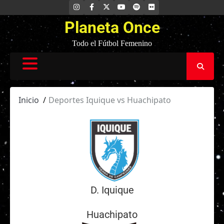
Saltar
INSTAGRAM
FACEBOOK
X
YOUTUBE
SPOTIFY
FLICKR
al
Planeta Once
contenido
Todo el Fútbol Femenino
Inicio
Deportes Iquique vs Huachipato
D. Iquique
Huachipato