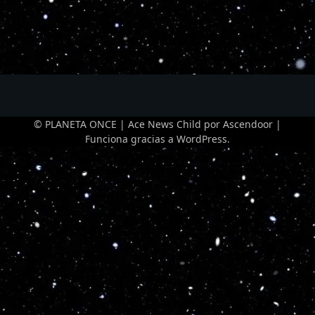
© PLANETA ONCE | Ace News Child por
Ascendoor
|
Funciona gracias a
WordPress
.
Optimized by Seraphinite Accelerator
Turns on site high speed to be attractive for people and search engines.