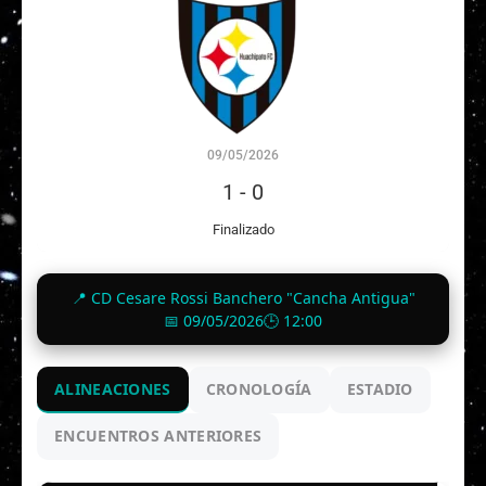
09/05/2026
1
-
0
Finalizado
📍 CD Cesare Rossi Banchero "Cancha Antigua"
📅 09/05/2026
🕒 12:00
ALINEACIONES
CRONOLOGÍA
ESTADIO
ENCUENTROS ANTERIORES