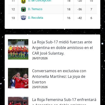
U. de Concepción
11
18
-20
15
D. Temuco
12
18
-36
7
D. Recoleta
13
16
-42
6
La Roja Sub-17 midió fuerzas ante
Argentina en doble amistoso en el
CAR José Sulantay.
26/07/2026
Conversamos en exclusiva con
Antonella Martínez: La joya de
Everton
23/07/2026
La Roja Femenina Sub-17 enfrentará