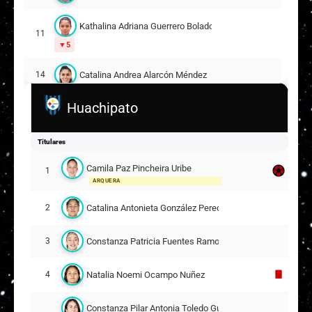
Kathalina Adriana Guerrero Bolados
11
5
Catalina Andrea Alarcón Méndez
14
Huachipato
Santana Marie Pressley
17
13
Marina de las Mercedes Cano Pacheco
18
Titulares
Camila Paz Pincheira Uribe
Suplentes
1
ARQUERA
Francesca Luz Acuña Berríos
4
Catalina Antonieta González Peredo
2
Gabriela Estéfani Carrasco González
13
Constanza Patricia Fuentes Ramos
3
17
ARQUERA
Natalia Noemi Ocampo Nuñez
4
Geraldine Muriel Salazar Lagos
5
11
Constanza Pilar Antonia Toledo Guzmán