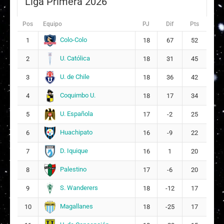
Liga Primera 2026
Darlin Antonieta Charle Martínez
9
Pos
Equipo
PJ
Dif
Pts
14
Colo-Colo
1
18
67
52
Ingrid Alejandra Castro Cuevas
12
ARQUERA
U. Católica
2
18
31
45
Melisa Antonia Méndez Bahamondes
17
U. de Chile
3
18
36
42
Coquimbo U.
4
18
17
34
Josefa Isabel Lagos Pascual
19
U. Española
5
17
-2
25
Simone Bernardita Opazo Coloma
20
Huachipato
6
16
-9
22
6
D. Iquique
7
16
1
20
Elisa Antonia Durán Barrera
10
18
Palestino
8
17
-6
20
S. Wanderers
9
18
-12
17
Magallanes
10
18
-25
17