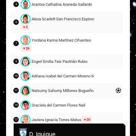
Arantxa Cathalina Araneda Gallardo
4
Alexa Scarlett San Francisco Espinosa
6
5
Yordana Karina Martínez Cifuentes
7
26
Engerl Emilia Tais Pastrián Rubio
8
Adriana Isabel del Carmen Moreno Martínez
10
Natsumy Sahomy Millones Bugueño
11
Graciela del Carmen Flores Nail
14
Javiera Ignacia Torres Matus
20
17
D. Iquique
Ninoska Alejandra Lecaros Muñoz
18