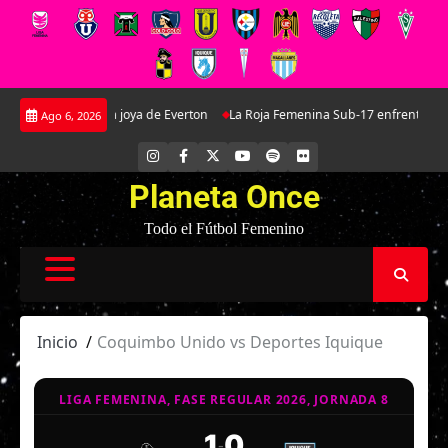
Saltar
 Martínez: La joya de Everton
La Roja Femenina Sub-17 enfrentará a Argent
Ago 6, 2026
al
contenido
INSTAGRAM
FACEBOOK
X
YOUTUBE
SPOTIFY
FLICKR
Planeta Once
Todo el Fútbol Femenino
Inicio
Coquimbo Unido vs Deportes Iquique
LIGA FEMENINA, FASE REGULAR 2026, JORNADA 8
1
0
-