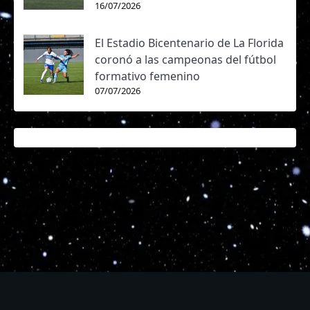
16/07/2026
El Estadio Bicentenario de La Florida
coronó a las campeonas del fútbol
formativo femenino
07/07/2026