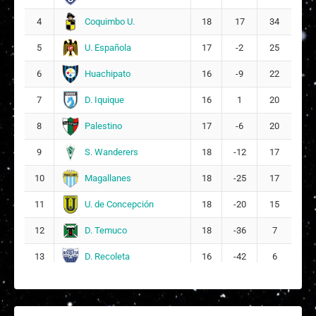
Eliana Isabel Olaya Morales
25
15
Coquimbo U.
4
18
17
34
Julieta Antonia Melimán Muñoz
16
U. Española
5
17
-2
25
Huachipato
6
16
-9
22
B
Brunella Pascal Sciaraffia Sciaraffia
21
D. Iquique
7
16
1
20
A
Ariana Rodríguez Zelada
23
Palestino
8
17
-6
20
S. Wanderers
9
18
-12
17
Magallanes
10
18
-25
17
U. de Concepción
11
18
-20
15
D. Temuco
12
18
-36
7
D. Recoleta
13
16
-42
6