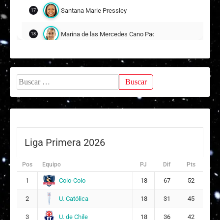
Santana Marie Pressley
17
Marina de las Mercedes Cano Pacheco
18
Anaís Stefania Arce González
25
15
Buscar:
Daisy Dariana Cegarra Roche
6
Suplentes
Nayleen Alessandra Guzmán Navarro
19
ARQUERA
Liga Primera 2026
Geraldine Muriel Salazar Lagos
5
Pos
Equipo
PJ
Dif
Pts
2
Colo-Colo
1
18
67
52
Yazmín Colette Torrealba Valenzuela
9
U. Católica
2
18
31
45
8
U. de Chile
3
18
36
42