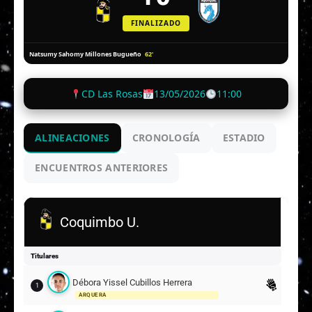
FINALIZADO
62'
Natsumy Sahomy Millones Bugueño
CD Las Rosas
13/05/2026
11:00
ALINEACIONES
CRONOLOGÍA
ESTADIO
ENCUENTROS ANTERIORES
Coquimbo U.
Titulares
Débora Yissel Cubillos Herrera
1
ARQUERA