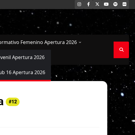
INSTAGRAM
FACEBOOK
X
YOUTUBE
SPOTIFY
FLI
ormativo Femenino Apertura 2026
uvenil Apertura 2026
ub 16 Apertura 2026
a
#12