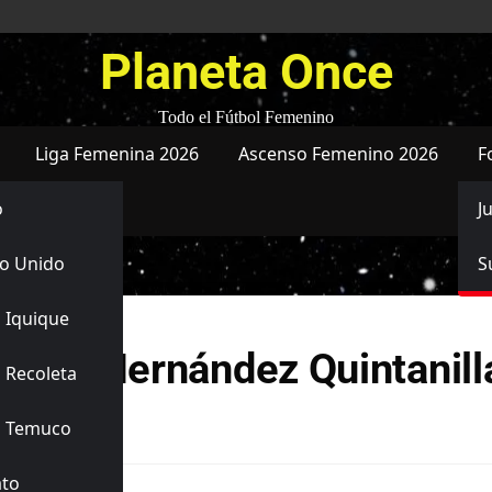
Planeta Once
Todo el Fútbol Femenino
Liga Femenina 2026
Ascenso Femenino 2026
F
o
J
o Unido
S
 Iquique
uriel Hernández Quintanill
 Recoleta
s Temuco
ato