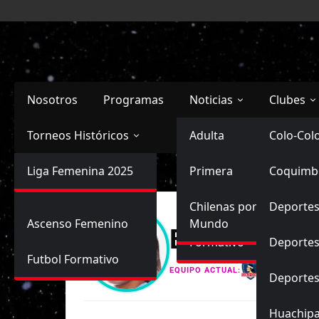
Saltar
al
contenido
Nosotros
Programas
Noticias
Clubes
Torneos Históricos
Selección Chilena
Adulta
Primera
Colo-Col
Primera División
Liga Femenina 2025
Sub-20
Futbol Nacional
Primera
Coquimb
Ascenso
Femenina
Sub-17
Ascenso
Futbol Internacional
Chilenas por el
Deportes
Ascenso Femenino
Mundo
Bernardita M
Formativo
Deportes
Futbol Formativo
Colo-Colo
EQUIPO ACTUAL:
Deporte
Huachip