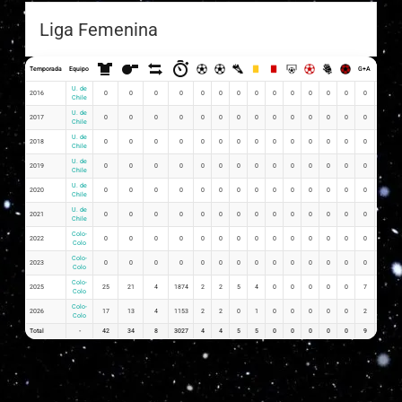
Liga Femenina
Temporada
Equipo
G+A
G x PJ
U. de
2016
0
0
0
0
0
0
0
0
0
0
0
0
0
0
0
Chile
U. de
2017
0
0
0
0
0
0
0
0
0
0
0
0
0
0
0
Chile
U. de
2018
0
0
0
0
0
0
0
0
0
0
0
0
0
0
0
Chile
U. de
2019
0
0
0
0
0
0
0
0
0
0
0
0
0
0
0
Chile
U. de
2020
0
0
0
0
0
0
0
0
0
0
0
0
0
0
0
Chile
U. de
2021
0
0
0
0
0
0
0
0
0
0
0
0
0
0
0
Chile
Colo-
2022
0
0
0
0
0
0
0
0
0
0
0
0
0
0
0
Colo
Colo-
2023
0
0
0
0
0
0
0
0
0
0
0
0
0
0
0
Colo
Colo-
2025
25
21
4
1874
2
2
5
4
0
0
0
0
0
7
0.08
Colo
Colo-
2026
17
13
4
1153
2
2
0
1
0
0
0
0
0
2
0.12
Colo
Total
-
42
34
8
3027
4
4
5
5
0
0
0
0
0
9
0.2