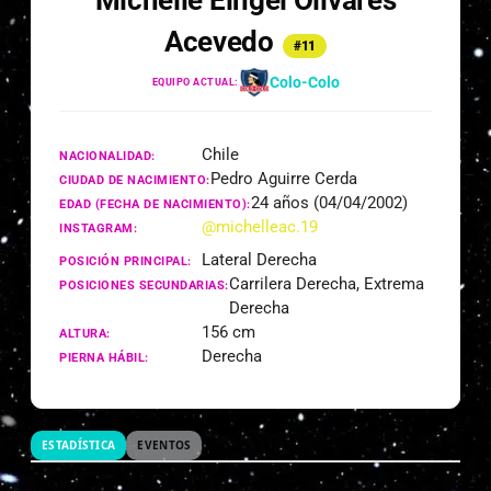
Michelle Eingel Olivares
Acevedo
#11
Colo-Colo
EQUIPO ACTUAL:
Chile
NACIONALIDAD:
Pedro Aguirre Cerda
CIUDAD DE NACIMIENTO:
24 años (04/04/2002)
EDAD (FECHA DE NACIMIENTO):
@michelleac.19
INSTAGRAM:
Lateral Derecha
POSICIÓN PRINCIPAL:
Carrilera Derecha, Extrema
POSICIONES SECUNDARIAS:
Derecha
156 cm
ALTURA:
Derecha
PIERNA HÁBIL:
ESTADÍSTICA
EVENTOS