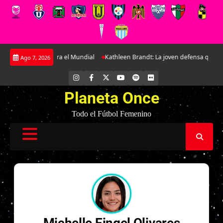
Saltar
 preparatorio para el Mundial
Kathleen Brandt: La joven defensa que se 
Ago 7, 2026
al
contenido
INSTAGRAM
FACEBOOK
X
YOUTUBE
SPOTIFY
FLICKR
Planeta Once
Todo el Fútbol Femenino