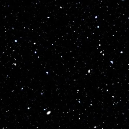
cm
Soares
Yordana
160
28/07/2004
22
22
19
3
Karina
cm
Martínez
Cifuentes