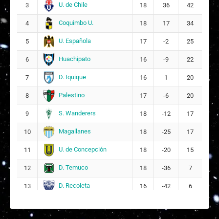
López
U. de Chile
3
18
36
42
Campusano
Coquimbo U.
4
18
17
34
Gabriela
U. Española
5
17
-2
25
16/11/2005
20
-
0
0
0
Milenka
Barrera
Huachipato
6
16
-9
22
Barrera
D. Iquique
7
16
1
20
170
Génesis
Palestino
8
17
-6
20
11/07/2007
19
9
3
6
cm
Anaís Riveros
Marín
S. Wanderers
9
18
-12
17
Javiera
Magallanes
10
18
-25
17
156
24/05/1999
27
25
25
0
Ignacia
cm
Torres Matus
U. de Concepción
11
18
-20
15
Katalina
D. Temuco
12
18
-36
7
163
Amaranta
06/09/2007
18
18
4
14
cm
D. Recoleta
Treverton
13
16
-42
6
Apablaza
Krishna
161