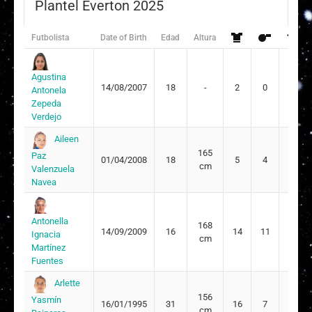
Plantel Everton 2025
Futbolista
Date of Birth
Edad
Altura
Agustina
14/08/2007
18
-
2
0
2
Antonela
Zepeda
Verdejo
Aileen
165
Paz
01/04/2008
18
5
4
1
cm
Valenzuela
Navea
Antonella
168
14/09/2009
16
14
11
3
Ignacia
cm
Martínez
Fuentes
Arlette
156
Yasmín
16/01/1995
31
16
7
9
cm