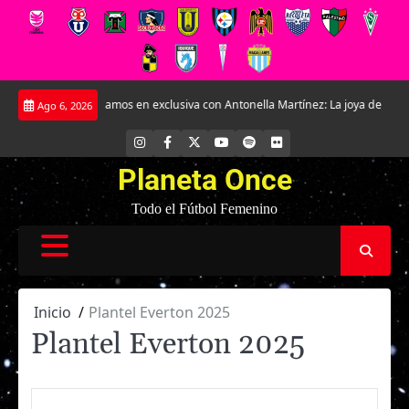
Saltar
ay.
Conversamos en exclusiva con Antonella Martínez: La joya de Everton
Ago 6, 2026
al
contenido
INSTAGRAM
FACEBOOK
X
YOUTUBE
SPOTIFY
FLICKR
Planeta Once
Todo el Fútbol Femenino
Inicio
Plantel Everton 2025
Plantel Everton 2025