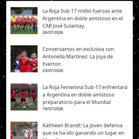
24/06/2001
25
22
13
9
Polak Cabrera
cm
Madrid
La Roja Sub-17 midió fuerzas ante
Argentina en doble amistoso en el
CAR José Sulantay.
Macarena
154
04/02/2004
22
8
2
6
Antonia
26/07/2026
cm
Martínez
Garate
Conversamos en exclusiva con
Martina
Antonella Martínez: La joya de
11/02/2010
16
-
0
0
0
Paz Cisterna
Everton
Tapia
23/07/2026
María
162
Jesús
02/03/2007
19
17
5
12
La Roja Femenina Sub-17 enfrentará
cm
Vásquez
a Argentina en doble amistoso
Vásquez
preparatorio para el Mundial
Melissa
19/07/2026
161
12/05/1999
27
21
17
4
Deanna
cm
Bustos Pepe
Kathleen Brandt: La joven defensa
Milenka
que se ha ido ganando un lugar en
170
11/02/2002
24
21
20
1
Anaís Pavez
cm