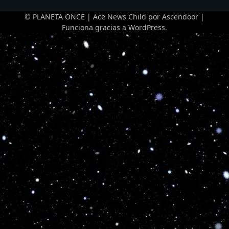
Bustos
© PLANETA ONCE | Ace News Child por
Ascendoor
|
Sofía
Funciona gracias a
WordPress
.
158
23/07/2009
17
1
0
1
Aylen Casatte
cm
Arce
Sofía
159
16/02/2004
22
21
21
0
Pabla Barrios
cm
Avsolomovich
Valentina
162
02/03/2007
19
10
7
3
Ignacia
cm
Vásquez
Vásquez
Valentina
161
08/06/2006
20
0
0
0
Macarena
cm
González
Contreras
Vitória
173
16/03/2001
25
24
24
0
Rachel Araújo