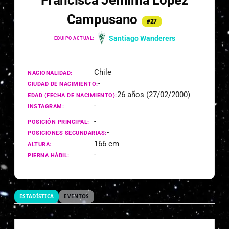
Francisca Jemima López
Campusano
#27
Santiago Wanderers
EQUIPO ACTUAL:
Chile
NACIONALIDAD:
-
CIUDAD DE NACIMIENTO:
26 años (27/02/2000)
EDAD (FECHA DE NACIMIENTO):
-
INSTAGRAM:
-
POSICIÓN PRINCIPAL:
-
POSICIONES SECUNDARIAS:
166 cm
ALTURA:
-
PIERNA HÁBIL:
ESTADÍSTICA
EVENTOS