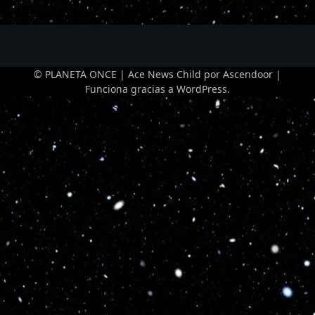
© PLANETA ONCE | Ace News Child por
Ascendoor
|
Funciona gracias a
WordPress
.
Optimized by Seraphinite Accelerator
Turns on site high speed to be attractive for people and search engines.