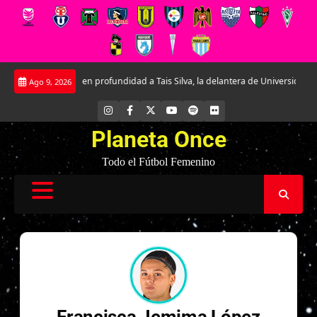
Saltar
Conociendo en profundidad a Tais Silva, la delantera de Universidad Católica
Ago 9, 2026
al
contenido
INSTAGRAM
FACEBOOK
X
YOUTUBE
SPOTIFY
FLICKR
Planeta Once
Todo el Fútbol Femenino