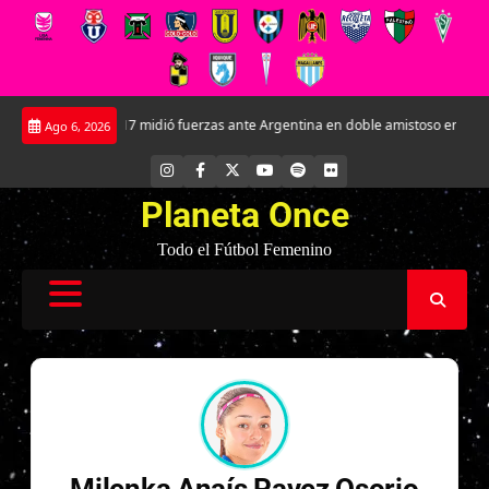
Saltar
La Roja Sub-17 midió fuerzas ante Argentina en doble amistoso en el CAR Jos
Ago 6, 2026
al
contenido
INSTAGRAM
FACEBOOK
X
YOUTUBE
SPOTIFY
FLICKR
Planeta Once
Todo el Fútbol Femenino