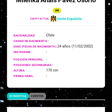
Milenka Anaís Pavez Osorio
#4
Unión Española
EQUIPO ACTUAL:
Chile
NACIONALIDAD:
-
CIUDAD DE NACIMIENTO:
24 años (11/02/2002)
EDAD (FECHA DE NACIMIENTO):
-
INSTAGRAM:
-
POSICIÓN PRINCIPAL:
-
POSICIONES SECUNDARIAS:
170 cm
ALTURA:
-
PIERNA HÁBIL:
ESTADÍSTICA
EVENTOS