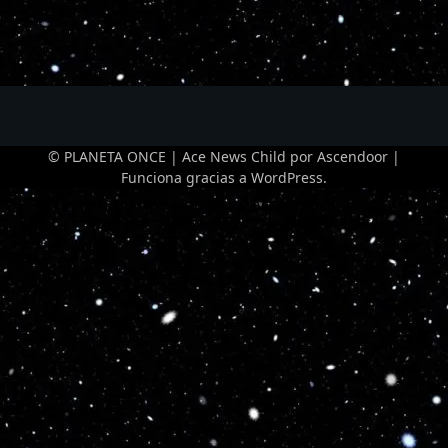
© PLANETA ONCE | Ace News Child por
Ascendoor
|
Funciona gracias a
WordPress
.
Optimized by Seraphinite Accelerator
Turns on site high speed to be attractive for people and search engines.