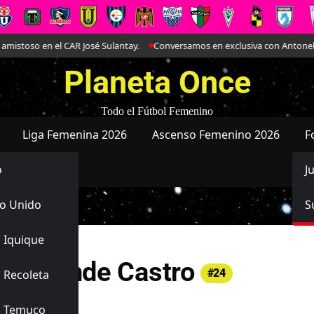
 en el CAR José Sulantay.
Conversamos en exclusiva con Antonella Martín
Planeta Once
Todo el Fútbol Femenino
Liga Femenina 2026
Ascenso Femenino 2026
F
o
J
o Unido
S
 Iquique
n Allende Castro
#24
 Recoleta
añola
s Temuco