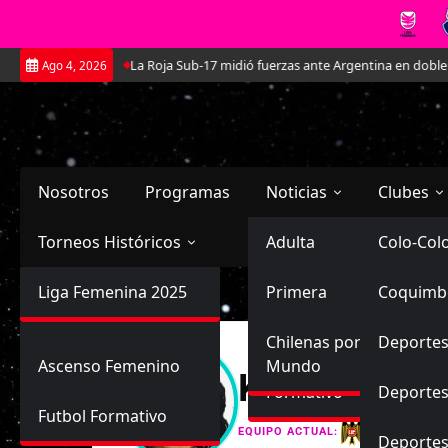
Saltar
La Roja Sub-17 midió fuerzas ante Argentina en doble amistoso
Ago 4, 2026
al
contenido
Nosotros
Programas
Noticias
Clubes
Torneos Históricos
Selección Chilena
Adulta
Primera
Colo-Col
Primera División
Liga Femenina 2025
Sub-20
Futbol Nacional
Primera
Coquimb
Ascenso
Femenina
Sub-17
Ascenso
Futbol Internacional
Chilenas por el
Deportes
Ascenso Femenino
Mundo
Krishna Belé
Formativo
Deportes
Futbol Formativo
Unión Esp
EQUIPO ACTUAL:
Deporte