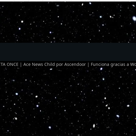
TA ONCE | Ace News Child por
Ascendoor
| Funciona gracias a
Wo
Optimized by Seraphinite Accelerator
Turns on site high speed to be attractive for people and search engines.