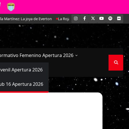
INSTAGRAM
FACEBOOK
X
YOUTUBE
SPOTIFY
FLI
ez: La joya de Everton
La Roja Femenina Sub-17 enfrentará a Argentina e
ormativo Femenino Apertura 2026
uvenil Apertura 2026
ub 16 Apertura 2026