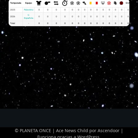
Temporada
Equipo
G+A
G x P
2025
Palestino
0
0
0
0
0
0
0
0
0
0
0
0
0
0
0
U.
2026
0
0
0
0
0
0
0
0
0
0
0
0
0
0
0
Española
Total
-
0
0
0
0
0
0
0
0
0
0
0
0
0
0
0
© PLANETA ONCE | Ace News Child por
Ascendoor
|
Funciona gracias a
WordPress
.