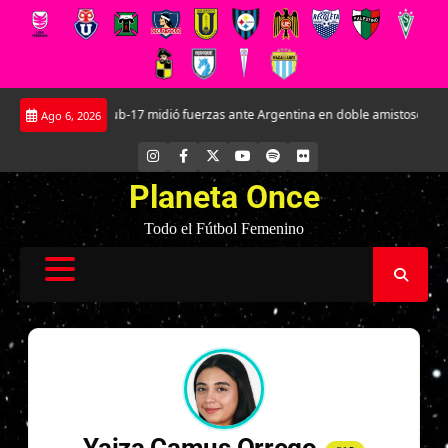
Saltar
La Roja Sub-17 midió fuerzas ante Argentina en doble amistoso en el CAR
Ago 6, 2026
al
contenido
INSTAGRAM
FACEBOOK
X
YOUTUBE
SPOTIFY
FLICKR
Planeta Once
Todo el Fútbol Femenino