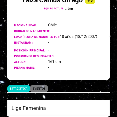
Yaiza Camus Orrego
#12
Libre
EQUIPO ACTUAL:
Chile
NACIONALIDAD:
-
CIUDAD DE NACIMIENTO:
18 años (18/12/2007)
EDAD (FECHA DE NACIMIENTO):
-
INSTAGRAM:
-
POSICIÓN PRINCIPAL:
-
POSICIONES SECUNDARIAS:
161 cm
ALTURA:
-
PIERNA HÁBIL:
ESTADÍSTICA
EVENTOS
Liga Femenina