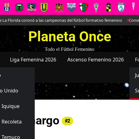
La Florida coronó a las campeonas del fútbol formativo femenino
Conversa
Planeta Once
Todo el Fútbol Femenino
Liga Femenina 2026
Ascenso Femenino 2026
F
o
J
o Unido
S
 Iquique
et Camargo
#2
 Recoleta
 Wanderers
s Temuco