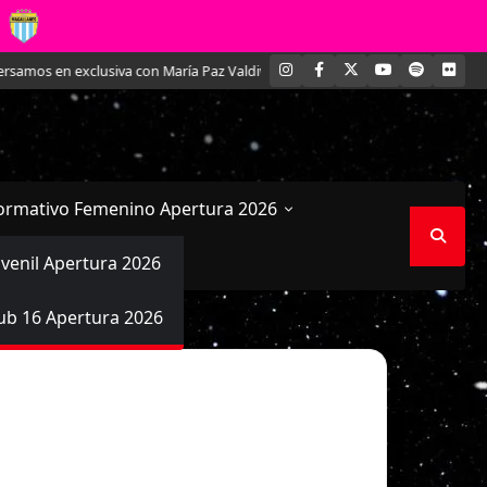
INSTAGRAM
FACEBOOK
X
YOUTUBE
SPOTIFY
FLI
mos en exclusiva con María Paz Valdivieso, la joven defensa acerera
Come
ormativo Femenino Apertura 2026
uvenil Apertura 2026
ub 16 Apertura 2026