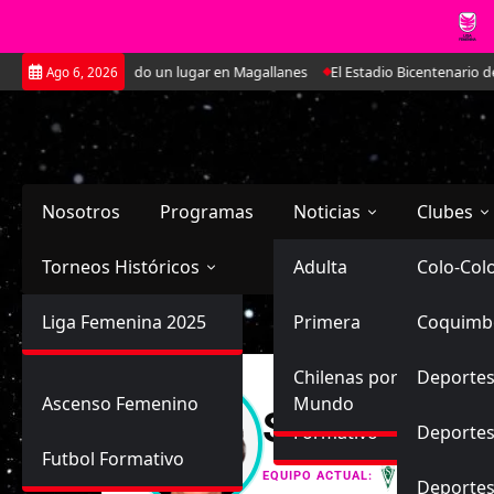
Saltar
ue se ha ido ganando un lugar en Magallanes
El Estadio Bicentenario de 
Ago 6, 2026
al
contenido
Nosotros
Programas
Noticias
Clubes
Torneos Históricos
Selección Chilena
Adulta
Primera
Colo-Col
Primera División
Liga Femenina 2025
Sub-20
Futbol Nacional
Primera
Coquimb
Ascenso
Femenina
Sub-17
Ascenso
Futbol Internacional
Chilenas por el
Deportes
Ascenso Femenino
Mundo
Solange Jan
Formativo
Deportes
Futbol Formativo
Santiago
EQUIPO ACTUAL:
Deporte