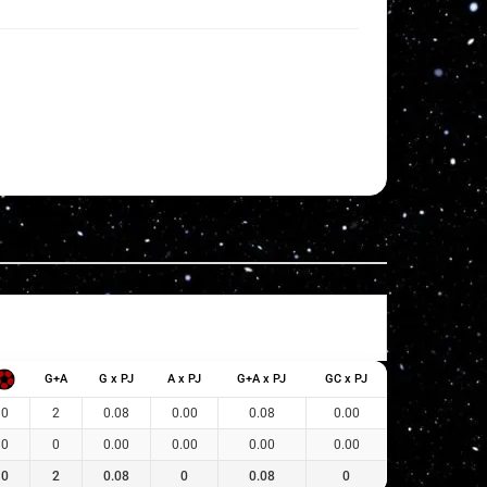
G+A
G x PJ
A x PJ
G+A x PJ
GC x PJ
0
2
0.08
0.00
0.08
0.00
0
0
0.00
0.00
0.00
0.00
0
2
0.08
0
0.08
0