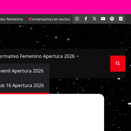
INSTAGRAM
FACEBOOK
X
YOUTUBE
SPOTIFY
FLI
o femenino
Conversamos en exclusiva con María Paz Valdivieso, la joven d
ormativo Femenino Apertura 2026
uvenil Apertura 2026
ub 16 Apertura 2026