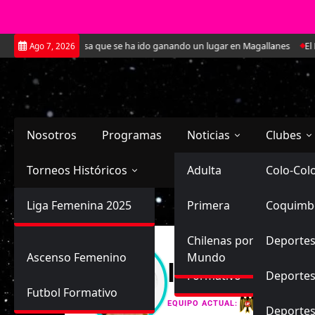
Saltar
t: La joven defensa que se ha ido ganando un lugar en Magallanes
El Es
Ago 7, 2026
al
contenido
Nosotros
Programas
Noticias
Clubes
Torneos Históricos
Selección Chilena
Adulta
Primera
Colo-Col
Primera División
Liga Femenina 2025
Sub-20
Futbol Nacional
Primera
Coquimb
Ascenso
Femenina
Sub-17
Ascenso
Futbol Internacional
Chilenas por el
Deportes
Ascenso Femenino
Mundo
Isidora Anto
Formativo
Deportes
Futbol Formativo
Unión Esp
EQUIPO ACTUAL:
Deporte