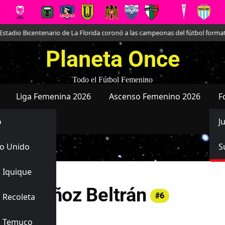
tadio Bicentenario de La Florida coronó a las campeonas del fútbol formativ
Planeta Once
Todo el Fútbol Femenino
Liga Femenina 2026
Ascenso Femenino 2026
F
o
J
o Unido
S
 Iquique
nia Muñoz Beltrán
#6
 Recoleta
añola
s Temuco