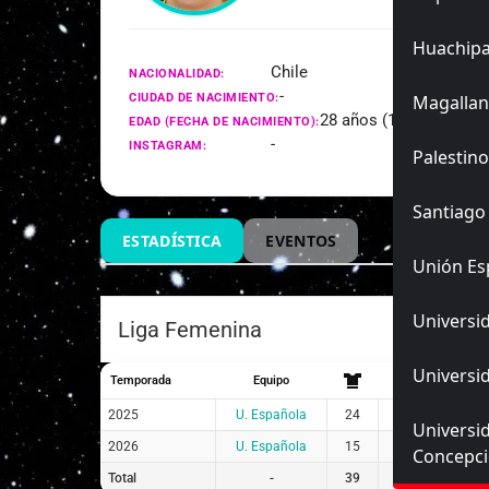
Huachip
Chile
NACIONALIDAD:
-
CIUDAD DE NACIMIENTO:
Magallan
28 años (19/03/1998)
EDAD (FECHA DE NACIMIENTO):
-
INSTAGRAM:
Palestino
Santiago
ESTADÍSTICA
EVENTOS
Unión Es
Universid
Liga Femenina
Universid
Temporada
Equipo
2025
U. Española
24
16
8
Universi
2026
U. Española
15
13
2
Concepc
Total
-
39
29
10