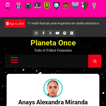
Saltar
La Roja Sub-17 midió fuerzas ante Argentina en doble amistoso en el CAR Jo
Ago 6, 2026
al
contenido
INSTAGRAM
FACEBOOK
X
YOUTUBE
SPOTIFY
FLICKR
Planeta Once
Todo el Fútbol Femenino
Anays Alexandra Miranda