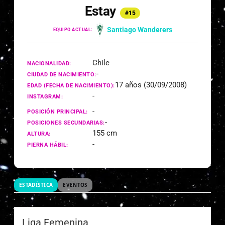
Estay
#15
Santiago Wanderers
EQUIPO ACTUAL:
Chile
NACIONALIDAD:
-
CIUDAD DE NACIMIENTO:
17 años (30/09/2008)
EDAD (FECHA DE NACIMIENTO):
-
INSTAGRAM:
-
POSICIÓN PRINCIPAL:
-
POSICIONES SECUNDARIAS:
155 cm
ALTURA:
-
PIERNA HÁBIL:
ESTADÍSTICA
EVENTOS
Liga Femenina