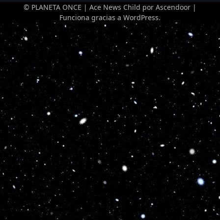
© PLANETA ONCE | Ace News Child por
Ascendoor
|
Funciona gracias a
WordPress
.
Optimized by Seraphinite Accelerator
Turns on site high speed to be attractive for people and search engines.