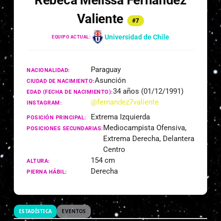
Rebeca Melissa Fernández
Valiente
#7
Universidad de Chile
EQUIPO ACTUAL:
Paraguay
NACIONALIDAD:
Asunción
CIUDAD DE NACIMIENTO:
34 años (01/12/1991)
EDAD (FECHA DE NACIMIENTO):
@fernandez7valiente
INSTAGRAM:
Extrema Izquierda
POSICIÓN PRINCIPAL:
Mediocampista Ofensiva,
POSICIONES SECUNDARIAS:
Extrema Derecha, Delantera
Centro
154 cm
ALTURA:
Derecha
PIERNA HÁBIL:
ESTADÍSTICA
EVENTOS