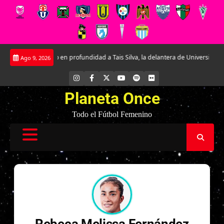
Saltar
Conociendo en profundidad a Tais Silva, la delantera de Universidad Católica
Ago 9, 2026
al
contenido
INSTAGRAM
FACEBOOK
X
YOUTUBE
SPOTIFY
FLICKR
Planeta Once
Todo el Fútbol Femenino