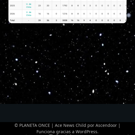
U. de
2025
23
20
3
1792
8
8
9
3
0
0
0
0
0
17
0.3
Chile
U. de
2026
16
16
0
1216
8
8
0
1
0
0
0
0
0
8
0.5
Chile
Total
-
39
36
3
3008
16
16
9
4
0
0
0
0
0
25
0.8
© PLANETA ONCE | Ace News Child por
Ascendoor
|
Funciona gracias a
WordPress
.