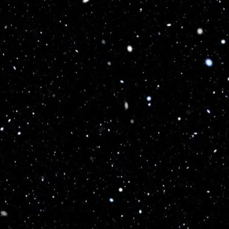
Optimized by Seraphinite Accelerator
Turns on site high speed to be attractive for people and search engines.