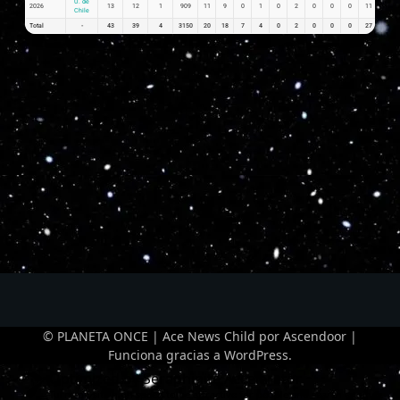
U. de
2026
13
12
1
909
11
9
0
1
0
2
0
0
0
11
0.85
Chile
Total
-
43
39
4
3150
20
18
7
4
0
2
0
0
0
27
1.15
© PLANETA ONCE | Ace News Child por
Ascendoor
|
Funciona gracias a
WordPress
.
Optimized by Seraphinite Accelerator
Turns on site high speed to be attractive for people and search engines.