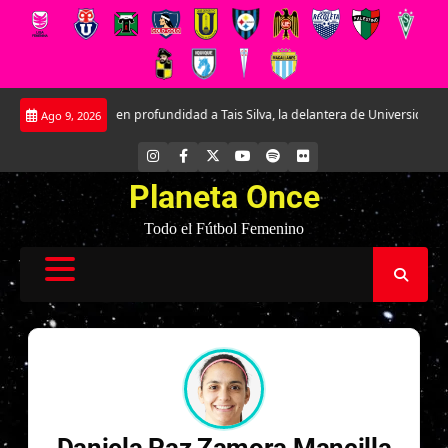
Saltar
Conociendo en profundidad a Tais Silva, la delantera de Universidad Católica
Ago 9, 2026
al
contenido
INSTAGRAM
FACEBOOK
X
YOUTUBE
SPOTIFY
FLICKR
Planeta Once
Todo el Fútbol Femenino