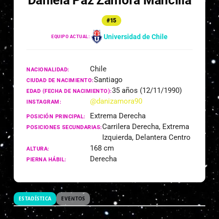
Daniela Paz Zamora Mancilla
#15
Universidad de Chile
EQUIPO ACTUAL:
Chile
NACIONALIDAD:
Santiago
CIUDAD DE NACIMIENTO:
35 años (12/11/1990)
EDAD (FECHA DE NACIMIENTO):
@danizamora90
INSTAGRAM:
Extrema Derecha
POSICIÓN PRINCIPAL:
Carrilera Derecha, Extrema
POSICIONES SECUNDARIAS:
Izquierda, Delantera Centro
168 cm
ALTURA:
Derecha
PIERNA HÁBIL:
ESTADÍSTICA
EVENTOS