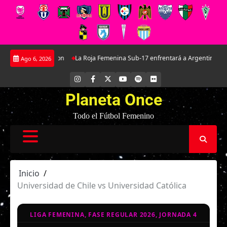
Saltar
joya de Everton
La Roja Femenina Sub-17 enfrentará a Argentina en doble 
Ago 6, 2026
al
contenido
INSTAGRAM
FACEBOOK
X
YOUTUBE
SPOTIFY
FLICKR
Planeta Once
Todo el Fútbol Femenino
Inicio
Universidad de Chile vs Universidad Católica
LIGA FEMENINA, FASE REGULAR 2026, JORNADA 4