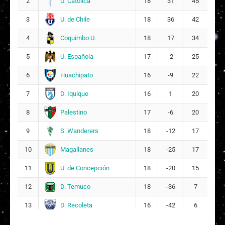
U. Católica
2
18
31
45
19
9
U. de Chile
3
18
36
42
Ivette Michelle Olivares Sepúlveda
20
Coquimbo U.
4
18
17
34
10
U. Española
5
17
-2
25
Isidora Belén León González
26
Huachipato
6
16
-9
22
Dominique Mariana Larenas Olivares
30
D. Iquique
7
16
1
20
Palestino
8
17
-6
20
S. Wanderers
9
18
-12
17
Magallanes
10
18
-25
17
U. de Concepción
11
18
-20
15
D. Temuco
12
18
-36
7
D. Recoleta
13
16
-42
6