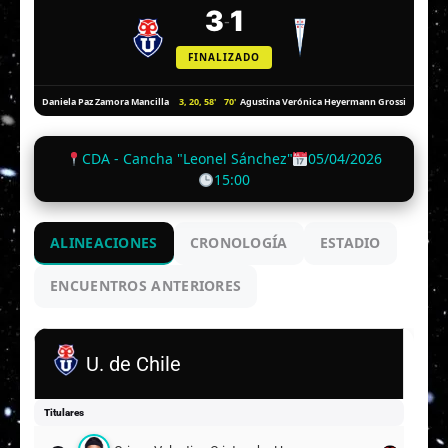
3
1
-
FINALIZADO
3, 20, 58'
70'
Daniela Paz Zamora Mancilla
Agustina Verónica Heyermann Grossi
CDA - Cancha "Leonel Sánchez"
05/04/2026
15:00
ALINEACIONES
CRONOLOGÍA
ESTADIO
ENCUENTROS ANTERIORES
U. de Chile
Titulares