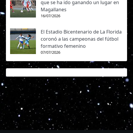
que se ha ido ganando un lugar en
Magallanes
16/07/2026
El Estadio Bicentenario de La Florida
coronó a las campeonas del fútbol
formativo femenino
07/07/2026