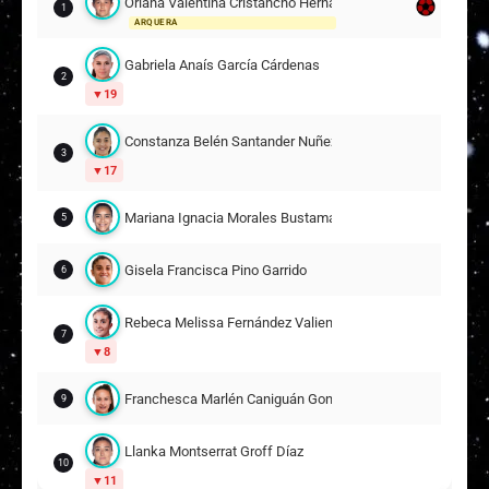
Oriana Valentina Cristancho Hernández
1
ARQUERA
Gabriela Anaís García Cárdenas
2
19
Constanza Belén Santander Nuñez
3
17
Mariana Ignacia Morales Bustamante
5
Gisela Francisca Pino Garrido
6
Rebeca Melissa Fernández Valiente
7
8
Franchesca Marlén Caniguán González
9
Llanka Montserrat Groff Díaz
10
11