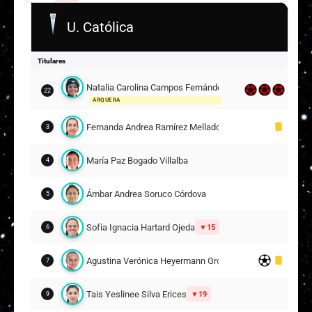
U. Católica
Karen Paola Fuentes Gómez
13
18
Titulares
Daniela Paz Zamora Mancilla
15
Natalia Carolina Campos Fernández
22
ARQUERA
Valentina Fernanda Díaz Tapia
22
Fernanda Andrea Ramírez Mellado
3
Suplentes
Martina Funck Guajardo
María Paz Bogado Villalba
4
12
ARQUERA
Ámbar Andrea Soruco Córdova
5
Karla Paola Riley Serracin
7
8
Sofía Ignacia Hartard Ojeda
15
6
Catalina Belén Flores Reyes
16
Agustina Verónica Heyermann Grossi
7
Su Helen Ignacia Galaz Espinoza
17
3
Tais Yeslinee Silva Erices
19
9