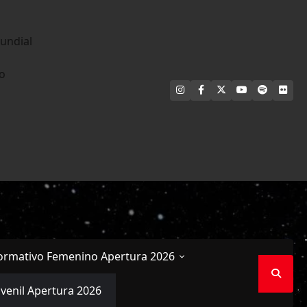
undial
no
INSTAGRAM
FACEBOOK
X
YOUTUBE
SPOTIFY
FLI
ormativo Femenino Apertura 2026
uvenil Apertura 2026