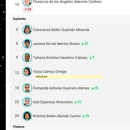
Florencia de los Angeles Adasme Contreras
19
24
Suplentes
5
Constanza Belén Guzmán Miranda
8
Javiera Nicole Merino Rivera
17
9
Tatiana Kristina Hawkins Dabney
7
Yaiza Camus Orrego
12
ARQUERA
13
Fernanda Antonia Guerrero Atenas
15
22
Gali Espinoza Weinstein
11
24
Krishna Belén Allende Castro
19
Titulares