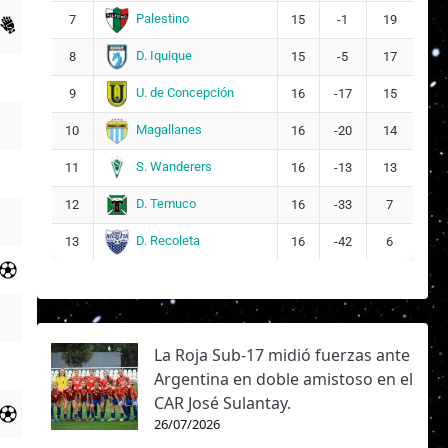
Palestino
7
15
-1
19
D. Iquique
8
15
-5
17
U. de Concepción
9
16
-17
15
Magallanes
10
16
-20
14
S. Wanderers
11
16
-13
13
D. Temuco
12
16
-33
7
D. Recoleta
13
16
-42
6
La Roja Sub-17 midió fuerzas ante
Argentina en doble amistoso en el
CAR José Sulantay.
26/07/2026