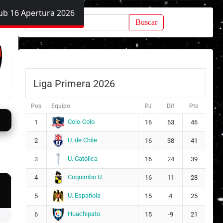
ub 16 Apertura 2026
Buscar:
Liga Primera 2026
Pos
Equipo
PJ
Dif
Pts
Colo-Colo
1
16
63
46
U. de Chile
2
16
38
41
U. Católica
3
16
24
39
Coquimbo U.
4
16
11
28
U. Española
5
15
4
25
Huachipato
6
15
-9
21