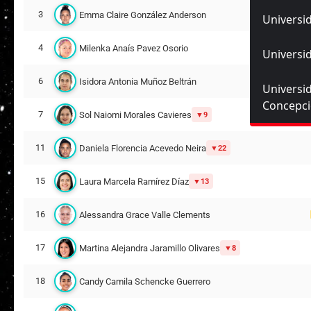
3
Emma Claire González Anderson
Universid
4
Milenka Anaís Pavez Osorio
Universid
6
Isidora Antonia Muñoz Beltrán
Universi
Concepc
7
Sol Naiomi Morales Cavieres
9
11
Daniela Florencia Acevedo Neira
22
15
Laura Marcela Ramírez Díaz
13
16
Alessandra Grace Valle Clements
17
Martina Alejandra Jaramillo Olivares
8
18
Candy Camila Schencke Guerrero