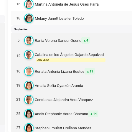
15
Martina Antonela de Jesús Oses Parra
18
Melany Janett Letelier Toledo
Suplentes
5
Rania Verena Sansur Osorio
4
Catalina de los Ángeles Gajardo Sepúlveda
12
ARQUERA
16
Renata Antonia Lizana Bustos
11
19
Amalia Sofía Oyarzún Aranda
21
Constanza Alejandra Vera Vásquez
25
Anaís Stephanie Varas Chacana
14
27
Stephani Poulett Orellana Mendes