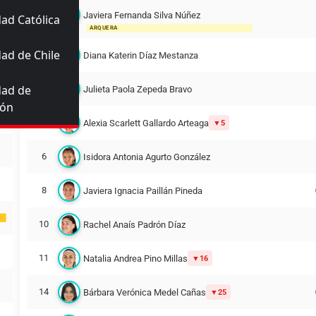
Javiera Fernanda Silva Núñez
ad Católica
1
ARQUERA
ad de Chile
2
Diana Katerin Díaz Mestanza
dad de
3
Julieta Paola Zepeda Bravo
ión
4
Alexia Scarlett Gallardo Arteaga
5
6
Isidora Antonia Agurto González
8
Javiera Ignacia Paillán Pineda
10
Rachel Anaís Padrón Díaz
11
Natalia Andrea Pino Millas
16
14
Bárbara Verónica Medel Cañas
25