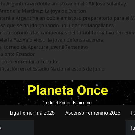
te Argentina en doble amistoso en el CAR José Sulantay.
ntonella Martínez: La joya de Everton
tará a Argentina en doble amistoso preparatorio para el M
nsa que se ha ido ganando un lugar en Magallanes
Florida coronó a las campeonas del fútbol formativo femeni
aría Paz Valdivieso, la joven defensa acerera
el torneo de Apertura Juvenil Femenino
na ante Ecuador
 para enfrentar a Ecuador
ficación en el Estadio Nacional este 5 de junio
Planeta Once
Todo el Fútbol Femenino
Liga Femenina 2026
Ascenso Femenino 2026
F
o
J