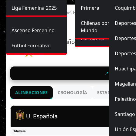
Primera División
Liga Femenina 2025
Sub-20
Futbol Nacional
Primera
Coquimb
Ascenso
Inicio
Unión Española vs Palestino
Femenina
Sub-17
Ascenso
Futbol Internacional
Chilenas por el
Deportes
Ascenso Femenino
Mundo
Formativo
Deportes
U. Española
Futbol Formativo
Deporte
Huachip
📍 Santa Laura
Magallan
ALINEACIONES
CRONOLOGÍA
ESTADIO
ENC
Palestino
Santiago
U. Española
Unión Es
Titulares