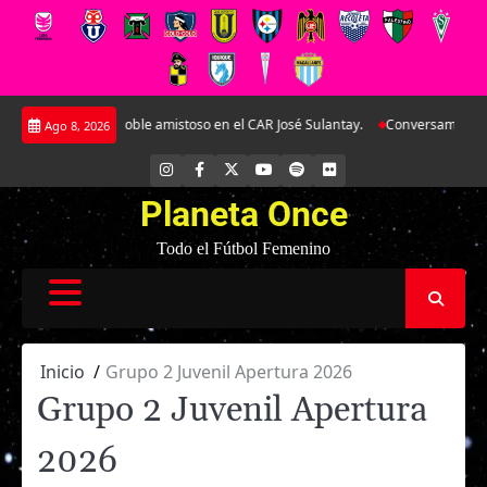
Saltar
Argentina en doble amistoso en el CAR José Sulantay.
Conversamos en exclus
Ago 8, 2026
al
contenido
INSTAGRAM
FACEBOOK
X
YOUTUBE
SPOTIFY
FLICKR
Planeta Once
Todo el Fútbol Femenino
Inicio
Grupo 2 Juvenil Apertura 2026
Grupo 2 Juvenil Apertura
2026