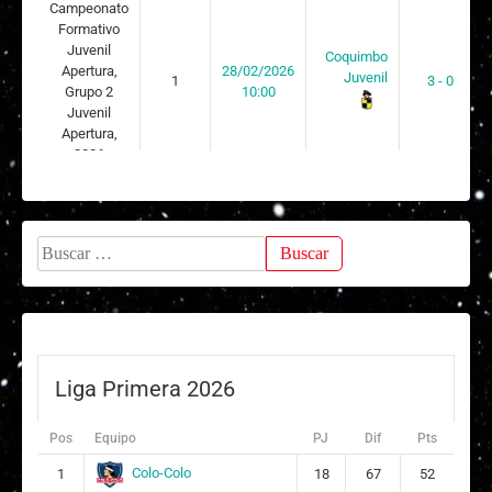
Campeonato
Formativo
Juvenil
Coquimbo
Apertura,
28/02/2026
Juvenil
1
3 - 0
Grupo 2
10:00
Juvenil
Apertura,
2026
Campeonato
Formativo
Juvenil
Everton
Buscar:
Apertura,
01/03/2026
Juvenil
1
0 - 3
Grupo 2
10:00
Juvenil
Apertura,
2026
Campeonato
Liga Primera 2026
Formativo
Juvenil
Trasandino
Apertura,
08/03/2026
Juvenil
Pos
Equipo
2
PJ
Dif
Pts
1 - 2
Grupo 2
10:30
Juvenil
Colo-Colo
1
18
67
52
Apertura,