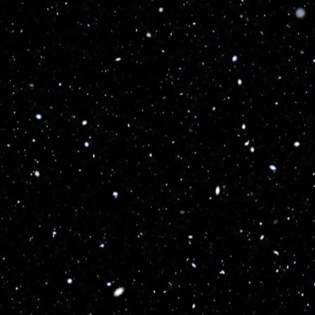
Apertura,
2026
Campeonato
Formativo
U. La
Juvenil
Calera
Apertura,
27/03/2026
5
0 - 3
Juvenil
Grupo 2
13:00
Juvenil
Apertura,
2026
Campeonato
Formativo
Juvenil
D. Limache
Apertura,
27/03/2026
Juvenil
5
2 - 5
Grupo 2
15:00
Juvenil
Apertura,
2026
Campeonato
Formativo
Juvenil
Trasandino
Apertura,
29/03/2026
Juvenil
5
1 - 2