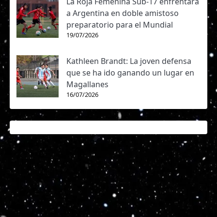
La Roja Femenina Sub-17 enfrentará
D. La
Juvenil
Serena
a Argentina en doble amistoso
Apertura,
14/03/2026
3
2 - 3
Juvenil
Grupo 2
09:30
preparatorio para el Mundial
Juvenil
19/07/2026
Apertura,
2026
Kathleen Brandt: La joven defensa
Campeonato
que se ha ido ganando un lugar en
Formativo
Juvenil
Magallanes
San Luis
Apertura,
01/04/2026
16/07/2026
Juvenil
3
0 - 1
Grupo 2
14:00
Juvenil
Apertura,
2026
Campeonato
Formativo
U. La
Juvenil
Calera
Apertura,
20/03/2026
4
2 - 1
Juvenil
Grupo 2
12:00
Juvenil
Apertura,
2026